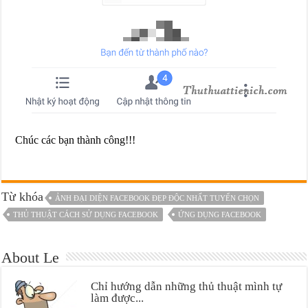
Chúc các bạn thành công!!!
Từ khóa
ẢNH ĐẠI DIỆN FACEBOOK ĐẸP ĐỘC NHẤT TUYỂN CHỌN
THỦ THUẬT CÁCH SỬ DỤNG FACEBOOK
ỨNG DỤNG FACEBOOK
About Le
Chỉ hướng dẫn những thủ thuật mình tự
làm được...