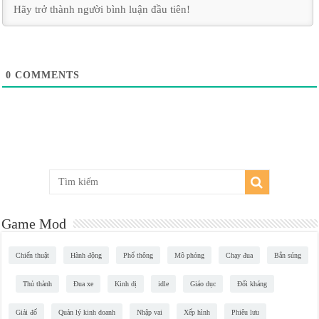
0
COMMENTS
Game Mod
Chiến thuật
Hành động
Phổ thông
Mô phỏng
Chạy đua
Bắn súng
Thủ thành
Đua xe
Kinh dị
idle
Giáo dục
Đối kháng
Giải đố
Quản lý kinh doanh
Nhập vai
Xếp hình
Phiêu lưu