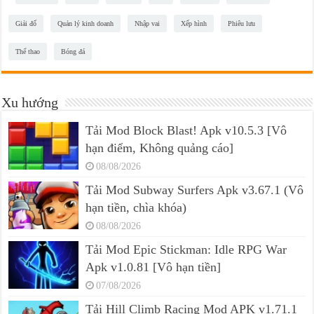
Giải đố
Quản lý kinh doanh
Nhập vai
Xếp hình
Phiêu lưu
Thể thao
Bóng đá
Xu hướng
Tải Mod Block Blast! Apk v10.5.3 [Vô
hạn điểm, Không quảng cáo]
08/08/2026
Tải Mod Subway Surfers Apk v3.67.1 (Vô
hạn tiền, chìa khóa)
08/08/2026
Tải Mod Epic Stickman: Idle RPG War
Apk v1.0.81 [Vô hạn tiền]
07/08/2026
Tải Hill Climb Racing Mod APK v1.71.1