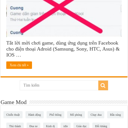
Tắt lời mời chơi game, dùng ứng dụng trên Facebook
cho điện thoại Adroid (Samsung, Sony, HTC, Asus) &
IOS …
Xem chi tiết »
Game Mod
Chiến thuật
Hành động
Phổ thông
Mô phỏng
Chạy đua
Bắn súng
Thủ thành
Đua xe
Kinh dị
idle
Giáo dục
Đối kháng