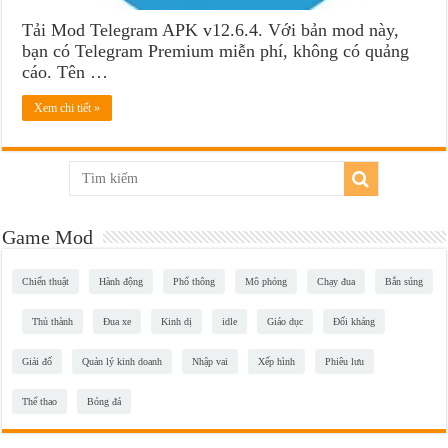
Tải Mod Telegram APK v12.6.4. Với bản mod này,
bạn có Telegram Premium miễn phí, không có quảng
cáo. Tên …
Xem chi tiết »
Game Mod
Chiến thuật
Hành động
Phổ thông
Mô phỏng
Chạy đua
Bắn súng
Thủ thành
Đua xe
Kinh dị
idle
Giáo dục
Đối kháng
Giải đố
Quản lý kinh doanh
Nhập vai
Xếp hình
Phiêu lưu
Thể thao
Bóng đá