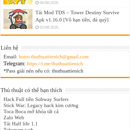
06/08/2026
Tải Mod TDS – Tower Destiny Survive
Apk v1.16.0 [Vô hạn tiền, đá quý]
05/08/2026
Liên hệ
Email:
hotro.thuthuattienich@gmail.com
Telegram:
https://t.me/thuthuattienich
*Pass giải nén nếu có: thuthuattienich
Thủ thuật có thể bạn thích
Hack Full tiền Subway Surfers
Stick War: Legacy hack kim cương
Toca Boca mở khóa tất cả
Zalo Web
Tải Half life 1.1
Telegram web