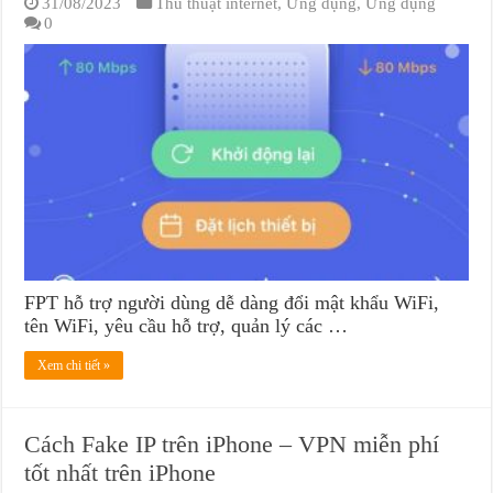
31/08/2023
Thủ thuật internet
,
Ứng dụng
,
Ứng dụng
0
FPT hỗ trợ người dùng dễ dàng đổi mật khẩu WiFi,
tên WiFi, yêu cầu hỗ trợ, quản lý các …
Xem chi tiết »
Cách Fake IP trên iPhone – VPN miễn phí
tốt nhất trên iPhone