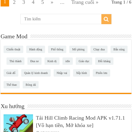
1
2
3
4
5
»
...
Trang cuối »
Trang 1 / 6
Game Mod
Chiến thuật
Hành động
Phổ thông
Mô phỏng
Chạy đua
Bắn súng
Thủ thành
Đua xe
Kinh dị
idle
Giáo dục
Đối kháng
Giải đố
Quản lý kinh doanh
Nhập vai
Xếp hình
Phiêu lưu
Thể thao
Bóng đá
Xu hướng
Tải Hill Climb Racing Mod APK v1.71.1
[Vô hạn tiền, Mở khóa xe]