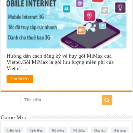
Hướng dẫn cách đăng ký và hủy gói MiMax của
Viettel.Gói MiMax là gói lưu lượng miễn phí của
Viettel …
Xem chi tiết »
Game Mod
Chiến thuật
Hành động
Phổ thông
Mô phỏng
Chạy đua
Bắn súng