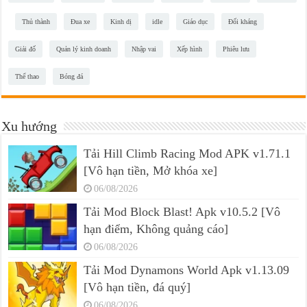
Thủ thành
Đua xe
Kinh dị
idle
Giáo dục
Đối kháng
Giải đố
Quản lý kinh doanh
Nhập vai
Xếp hình
Phiêu lưu
Thể thao
Bóng đá
Xu hướng
Tải Hill Climb Racing Mod APK v1.71.1
[Vô hạn tiền, Mở khóa xe]
06/08/2026
Tải Mod Block Blast! Apk v10.5.2 [Vô
hạn điểm, Không quảng cáo]
06/08/2026
Tải Mod Dynamons World Apk v1.13.09
[Vô hạn tiền, đá quý]
06/08/2026