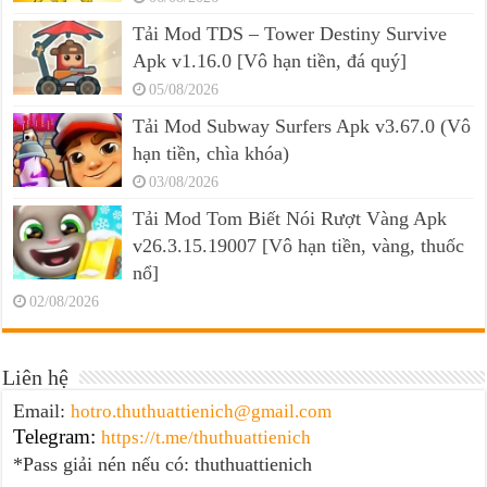
Tải Mod TDS – Tower Destiny Survive
Apk v1.16.0 [Vô hạn tiền, đá quý]
05/08/2026
Tải Mod Subway Surfers Apk v3.67.0 (Vô
hạn tiền, chìa khóa)
03/08/2026
Tải Mod Tom Biết Nói Rượt Vàng Apk
v26.3.15.19007 [Vô hạn tiền, vàng, thuốc
nổ]
02/08/2026
Liên hệ
Email:
hotro.thuthuattienich@gmail.com
Telegram:
https://t.me/thuthuattienich
*Pass giải nén nếu có: thuthuattienich