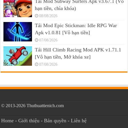
Tải Mod Subway Surfers Apk v3.67.1 (Vô
hạn tiền, chìa khóa)
08/08/2026
Tải Mod Epic Stickman: Idle RPG War
Apk v1.0.81 [Vô hạn tiền]
07/08/2026
Tải Hill Climb Racing Mod APK v1.71.1
[Vô hạn tiền, Mở khóa xe]
07/08/2026
© 2013-2026 Thuthuattienich.com
Home
-
Giới thiệu
-
Bản quyền
-
Liên hệ