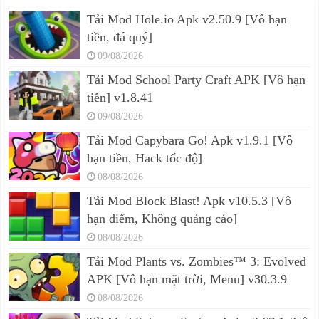
Tải Mod Hole.io Apk v2.50.9 [Vô hạn
tiền, đá quý]
09/08/2026
Tải Mod School Party Craft APK [Vô hạn
tiền] v1.8.41
09/08/2026
Tải Mod Capybara Go! Apk v1.9.1 [Vô
hạn tiền, Hack tốc độ]
08/08/2026
Tải Mod Block Blast! Apk v10.5.3 [Vô
hạn điểm, Không quảng cáo]
08/08/2026
Tải Mod Plants vs. Zombies™ 3: Evolved
APK [Vô hạn mặt trời, Menu] v30.3.9
08/08/2026