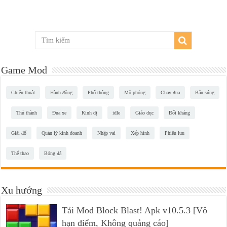
Game Mod
Chiến thuật
Hành động
Phổ thông
Mô phỏng
Chạy đua
Bắn súng
Thủ thành
Đua xe
Kinh dị
idle
Giáo dục
Đối kháng
Giải đố
Quản lý kinh doanh
Nhập vai
Xếp hình
Phiêu lưu
Thể thao
Bóng đá
Xu hướng
Tải Mod Block Blast! Apk v10.5.3 [Vô
hạn điểm, Không quảng cáo]