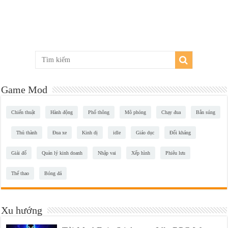
Game Mod
Chiến thuật
Hành động
Phổ thông
Mô phỏng
Chạy đua
Bắn súng
Thủ thành
Đua xe
Kinh dị
idle
Giáo dục
Đối kháng
Giải đố
Quản lý kinh doanh
Nhập vai
Xếp hình
Phiêu lưu
Thể thao
Bóng đá
Xu hướng