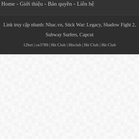
Home
-
Giới thiệu
-
Bản quyền
-
Liên hệ
Link truy cập nhanh:
Nhac.vn
,
Stick War: Legacy
,
Shadow Fight 2
,
Subway Surfers
,
Capcut
12bet
|
cn3789
|
Hit Club
|
Hitclub
|
Hit Club
|
Hit Club