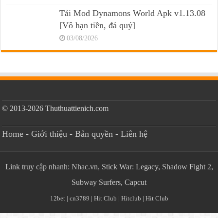
Tải Mod Dynamons World Apk v1.13.08
[Vô hạn tiền, đá quý]
03/08/2026
© 2013-2026 Thuthuattienich.com
Home
-
Giới thiệu
-
Bản quyền
-
Liên hệ
Link truy cập nhanh:
Nhac.vn
,
Stick War: Legacy
,
Shadow Fight 2
,
Subway Surfers
,
Capcut
12bet
|
cn3789
|
Hit Club
|
Hitclub
|
Hit Club