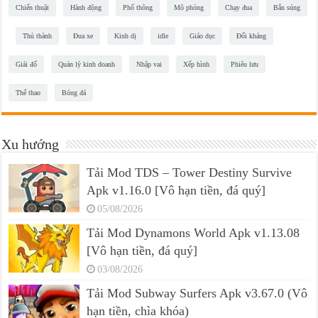
Chiến thuật
Hành động
Phổ thông
Mô phỏng
Chạy đua
Bắn súng
Thủ thành
Đua xe
Kinh dị
idle
Giáo dục
Đối kháng
Giải đố
Quản lý kinh doanh
Nhập vai
Xếp hình
Phiêu lưu
Thể thao
Bóng đá
Xu hướng
Tải Mod TDS – Tower Destiny Survive
Apk v1.16.0 [Vô hạn tiền, đá quý]
05/08/2026
Tải Mod Dynamons World Apk v1.13.08
[Vô hạn tiền, đá quý]
03/08/2026
Tải Mod Subway Surfers Apk v3.67.0 (Vô
hạn tiền, chìa khóa)