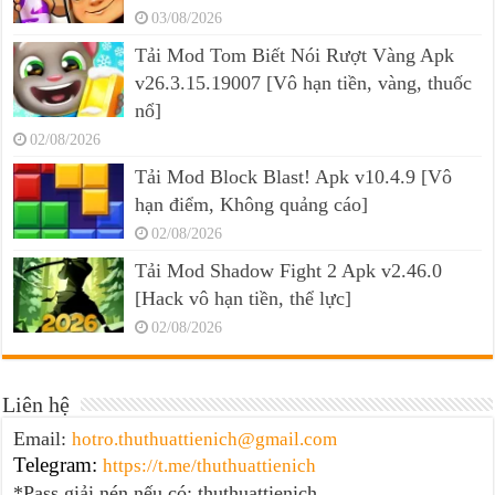
03/08/2026
Tải Mod Tom Biết Nói Rượt Vàng Apk
v26.3.15.19007 [Vô hạn tiền, vàng, thuốc
nổ]
02/08/2026
Tải Mod Block Blast! Apk v10.4.9 [Vô
hạn điểm, Không quảng cáo]
02/08/2026
Tải Mod Shadow Fight 2 Apk v2.46.0
[Hack vô hạn tiền, thể lực]
02/08/2026
Liên hệ
Email:
hotro.thuthuattienich@gmail.com
Telegram:
https://t.me/thuthuattienich
*Pass giải nén nếu có: thuthuattienich