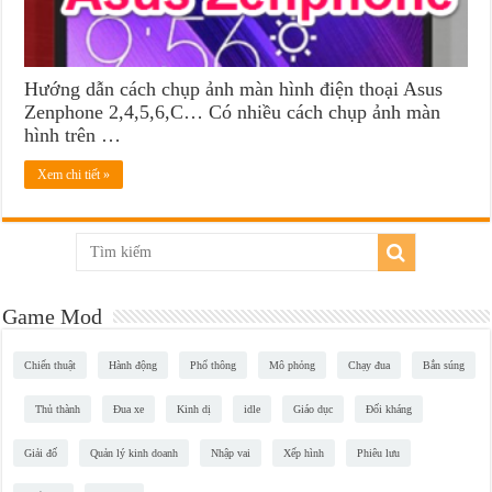
Hướng dẫn cách chụp ảnh màn hình điện thoại Asus
Zenphone 2,4,5,6,C… Có nhiều cách chụp ảnh màn
hình trên …
Xem chi tiết »
Game Mod
Chiến thuật
Hành động
Phổ thông
Mô phỏng
Chạy đua
Bắn súng
Thủ thành
Đua xe
Kinh dị
idle
Giáo dục
Đối kháng
Giải đố
Quản lý kinh doanh
Nhập vai
Xếp hình
Phiêu lưu