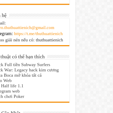
 hệ
il:
ro.thuthuattienich@gmail.com
egram:
https://t.me/thuthuattienich
ss giải nén nếu có: thuthuattienich
thuật có thể bạn thích
k Full tiền Subway Surfers
ck War: Legacy hack kim cương
a Boca mở khóa tất cả
lo Web
 Half life 1.1
legram web
h chơi Poker