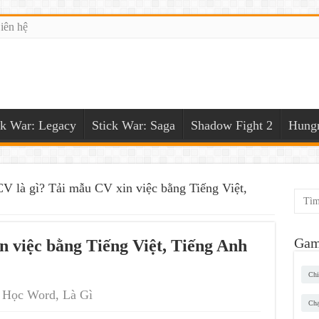
iên hệ
ck War: Legacy
Stick War: Saga
Shadow Fight 2
Hungr
CV là gì? Tải mẫu CV xin việc bằng Tiếng Việt,
Gam
n việc bằng Tiếng Việt, Tiếng Anh
Chi
Học Word
,
Là Gì
Chạ