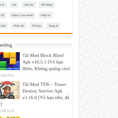
h dị
idle
Giáo dục
Đối kháng
i đố
Quản lý kinh doanh
Nhập vai
 hình
Phiêu lưu
Thể thao
Bóng đá
hướng
Tải Mod Block Blast!
Apk v10.5.1 [Vô hạn
điểm, Không quảng cáo]
6/08/2026
Tải Mod TDS – Tower
Destiny Survive Apk
v1.16.0 [Vô hạn tiền, đá
]
5/08/2026