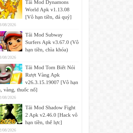
Tải Mod Dynamons
World Apk v1.13.08
[Vô hạn tiền, đá quý]
3/08/2026
Tải Mod Subway
Surfers Apk v3.67.0 (Vô
hạn tiền, chìa khóa)
3/08/2026
Tải Mod Tom Biết Nói
Rượt Vàng Apk
v26.3.15.19007 [Vô hạn
n, vàng, thuốc nổ]
2/08/2026
Tải Mod Shadow Fight
2 Apk v2.46.0 [Hack vô
hạn tiền, thể lực]
2/08/2026