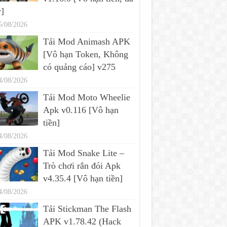
]
5/08/2026
Tải Mod Animash APK
[Vô hạn Token, Không
có quảng cáo] v275
4/08/2026
Tải Mod Moto Wheelie
Apk v0.116 [Vô hạn
tiền]
4/08/2026
Tải Mod Snake Lite –
Trò chơi rắn đói Apk
v4.35.4 [Vô hạn tiền]
4/08/2026
Tải Stickman The Flash
APK v1.78.42 (Hack