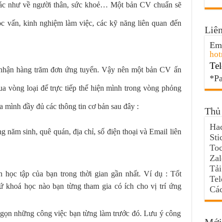
 khác như về người thân, sức khoẻ… Một bản CV chuẩn sẽ
ọc vấn, kinh nghiệm làm việc, các kỹ năng liên quan đến
Liên
Ema
hot
Tel
 nhận hàng trăm đơn ứng tuyển. Vậy nên một bản CV ấn
*Pa
ua vòng loại để trực tiếp thể hiện mình trong vòng phỏng
 mình đầy đủ các thông tin cơ bản sau đây :
Thủ 
Hac
g năm sinh, quê quán, địa chỉ, số điện thoại và Email liên
Sti
Toc
Za
Tải
h học tập của bạn trong thời gian gần nhất. Ví dụ : Tốt
Te
 khoá học nào bạn từng tham gia có ích cho vị trí ứng
Các
 gọn những công việc bạn từng làm trước đó. Lưu ý công