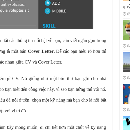
quý
0
tắt các thông tin nổi bật về bạn, cần viết ngắn gọn trong
0
ường là một bản
Cover Letter
. Để các bạn hiểu rõ hơn thì
hác nhau giữa CV và Cover Letter.
0
kém gì CV. Nó giống như một bức thư bạn gửi cho nhà
do bạn biết đến công việc này, vì sao bạn hứng thú với nó.
u đã nói ở trên, chọn một kỹ năng mà bạn cho là nổi bật
0
p với vị trí đó.
rình bày mong muốn, đi chi tiết hơn một chút về kỹ năng