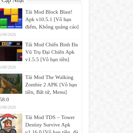
 Cập Nhật
Tải Mod Block Blast!
Apk v10.5.1 [Vô hạn
điểm, Không quảng cáo]
6/08/2026
Tải Mod Chiến Binh Đa
Vũ Trụ Đại Chiến Apk
v1.5.5 [Vô hạn tiền]
6/08/2026
Tải Mod The Walking
Zombie 2 APK [Vô hạn
tiền, Bất tử, Menu]
58.0
5/08/2026
Tải Mod TDS – Tower
Destiny Survive Apk
v1.16.0 [Vô hạn tiền, đá