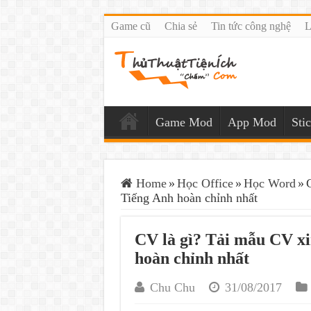
Game cũ
Chia sẻ
Tin tức công nghệ
L
Game Mod
App Mod
Sti
Home
»
Học Office
»
Học Word
»
Tiếng Anh hoàn chỉnh nhất
CV là gì? Tải mẫu CV xi
hoàn chỉnh nhất
Chu Chu
31/08/2017