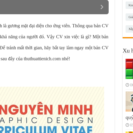
Kin
Giả
nh là gương mặt đại diện cho ứng viên. Thông qua bản CV
Xếp
, khả năng của người đó. Vậy CV xin việc là gì? Một bản
ể tránh mất thời gian, hãy bắt tay làm ngay một bản CV
Xu 
t sau đây của thuthuattienich.com nhé!
0
quý
0