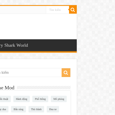
y Shark World
e Mod
ến thuật
Hành động
Phổ thông
Mô phỏng
y đua
Bắn súng
Thủ thành
Đua xe