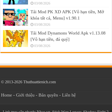
03/08/2026
Tải Mod PK XD APK [Vô hạn tiền, Mở
khóa tất cả, Menu] v1.90.1
03/08/2026
Tải Mod Dynamons World Apk v1.13.08
[Vô hạn tiền, đá quý]
03/08/2026
© 2013-2026 Thuthuattienich.com
Home
-
Giới thiệu
-
Bản quyền
-
Liên hệ
Link truy cập nhanh:
Nhac.vn
,
Stick War: Legacy
,
Shadow Fight 2
,