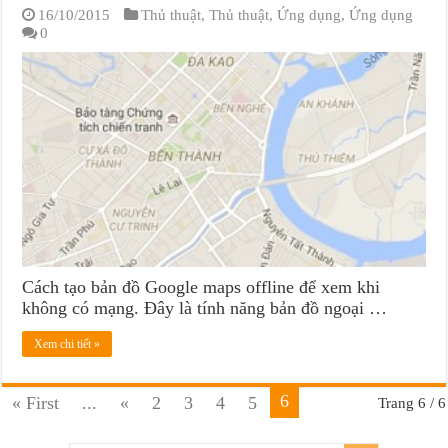
16/10/2015
Thủ thuật
,
Thủ thuật
,
Ứng dụng
,
Ứng dụng
0
Cách tạo bản đồ Google maps offline để xem khi
không có mạng. Đây là tính năng bản đồ ngoại …
Xem chi tiết »
6
« First
...
«
2
3
4
5
Trang 6 / 6