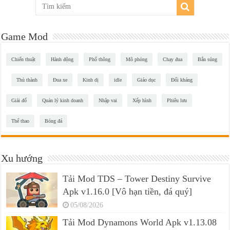
Game Mod
Chiến thuật
Hành động
Phổ thông
Mô phỏng
Chạy đua
Bắn súng
Thủ thành
Đua xe
Kinh dị
idle
Giáo dục
Đối kháng
Giải đố
Quản lý kinh doanh
Nhập vai
Xếp hình
Phiêu lưu
Thể thao
Bóng đá
Xu hướng
Tải Mod TDS – Tower Destiny Survive
Apk v1.16.0 [Vô hạn tiền, đá quý]
05/08/2026
Tải Mod Dynamons World Apk v1.13.08