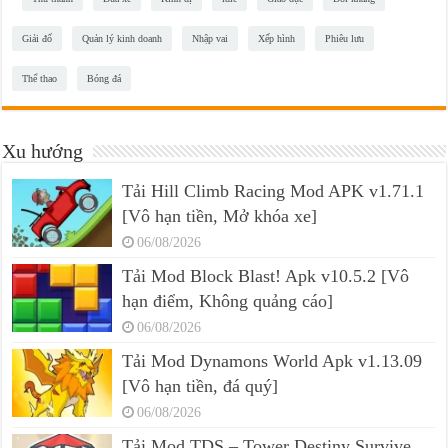
Giải đố
Quản lý kinh doanh
Nhập vai
Xếp hình
Phiêu lưu
Thể thao
Bóng đá
Xu hướng
Tải Hill Climb Racing Mod APK v1.71.1
[Vô hạn tiền, Mở khóa xe]
06/08/2026
Tải Mod Block Blast! Apk v10.5.2 [Vô
hạn điểm, Không quảng cáo]
06/08/2026
Tải Mod Dynamons World Apk v1.13.09
[Vô hạn tiền, đá quý]
06/08/2026
Tải Mod TDS – Tower Destiny Survive