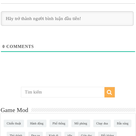
0
COMMENTS
Game Mod
Chiến thuật
Hành động
Phổ thông
Mô phỏng
Chạy đua
Bắn súng
Thủ thành
Đua xe
Kinh dị
idle
Giáo dục
Đối kháng