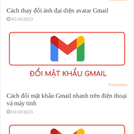
Cách thay đổi ảnh đại diện avatar Gmail
05/10/2023
Cách đổi mật khẩu Gmail nhanh trên điện thoại
và máy tính
03/10/2023