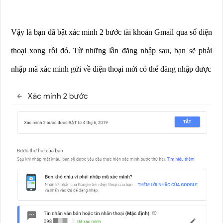
Vậy là bạn đã bật xác minh 2 bước tài khoản Gmail qua số điện
thoại xong rồi đó. Từ những lần đăng nhập sau, bạn sẽ phải
nhập mã xác minh gửi về điện thoại mới có thể đăng nhập được