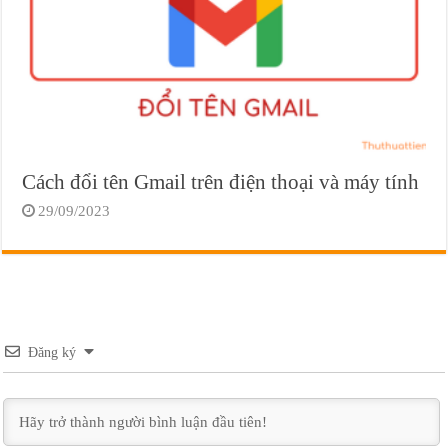
Cách đổi tên Gmail trên điện thoại và máy tính
29/09/2023
Đăng ký