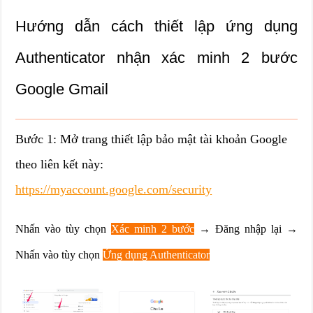
Hướng dẫn cách thiết lập ứng dụng
Authenticator nhận xác minh 2 bước
Google Gmail
Bước 1: Mở trang thiết lập bảo mật tài khoản Google
theo liên kết này:
https://myaccount.google.com/security
Nhấn vào tùy chọn
Xác minh 2 bước
→ Đăng nhập lại →
Nhấn vào tùy chọn
Ứng dụng Authenticator