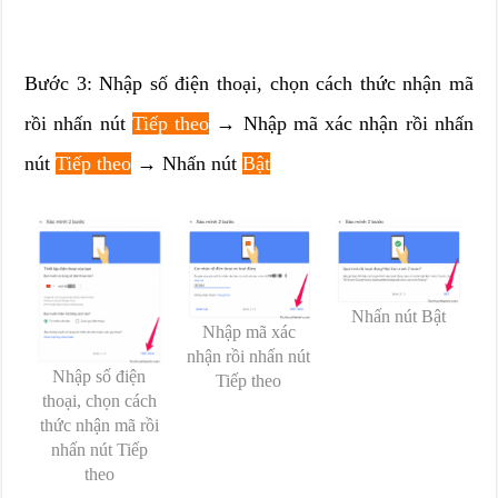
Bước 3: Nhập số điện thoại, chọn cách thức nhận mã
rồi nhấn nút
Tiếp theo
→ Nhập mã xác nhận rồi nhấn
nút
Tiếp theo
→ Nhấn nút
Bật
Nhấn nút Bật
Nhập mã xác
nhận rồi nhấn nút
Nhập số điện
Tiếp theo
thoại, chọn cách
thức nhận mã rồi
nhấn nút Tiếp
theo