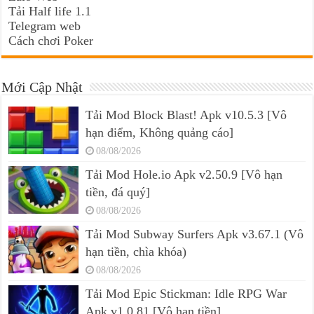
Tải Half life 1.1
Telegram web
Cách chơi Poker
Mới Cập Nhật
Tải Mod Block Blast! Apk v10.5.3 [Vô
hạn điểm, Không quảng cáo]
08/08/2026
Tải Mod Hole.io Apk v2.50.9 [Vô hạn
tiền, đá quý]
08/08/2026
Tải Mod Subway Surfers Apk v3.67.1 (Vô
hạn tiền, chìa khóa)
08/08/2026
Tải Mod Epic Stickman: Idle RPG War
Apk v1.0.81 [Vô hạn tiền]