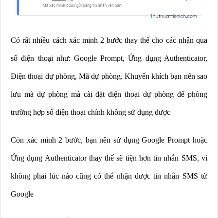
Có rất nhiều cách xác minh 2 bước thay thế cho các nhận qua
số điện thoại như: Google Prompt, Ứng dụng Authenticator,
Điện thoại dự phòng, Mã dự phòng. Khuyến khích bạn nên sao
lưu mã dự phòng mà cài đặt điện thoại dự phòng để phòng
trường hợp số điện thoại chính không sử dụng được
Còn xác minh 2 bước, bạn nên sử dụng Google Prompt hoặc
Ứng dụng Authenticator thay thế sẽ tiện hơn tin nhắn SMS, vì
không phải lúc nào cũng có thể nhận được tin nhắn SMS từ
Google