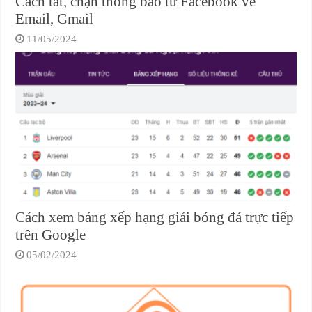
Cách tắt, chặn thông báo từ Facebook về
Email, Gmail
11/05/2024
Cách xem bảng xếp hạng giải bóng đá trực tiếp
trên Google
05/02/2024