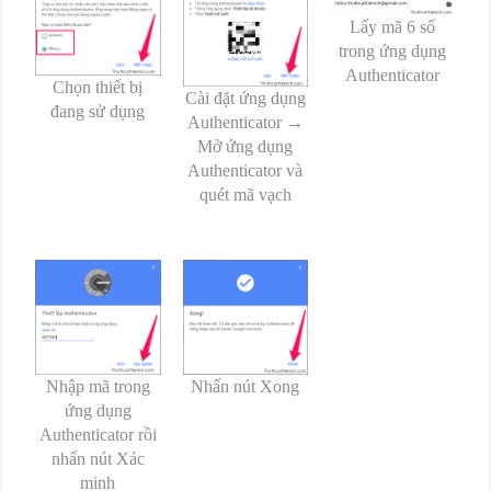
Lấy mã 6 số
trong ứng dụng
Authenticator
Chọn thiết bị
Cài đặt ứng dụng
đang sử dụng
Authenticator →
Mở ứng dụng
Authenticator và
quét mã vạch
Nhập mã trong
Nhấn nút Xong
ứng dụng
Authenticator rồi
nhấn nút Xác
minh