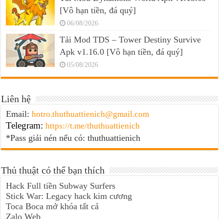
[Vô hạn tiền, đá quý]
06/08/2026
Tải Mod TDS – Tower Destiny Survive
Apk v1.16.0 [Vô hạn tiền, đá quý]
05/08/2026
Liên hệ
Email:
hotro.thuthuattienich@gmail.com
Telegram:
https://t.me/thuthuattienich
*Pass giải nén nếu có: thuthuattienich
Thủ thuật có thể bạn thích
Hack Full tiền Subway Surfers
Stick War: Legacy hack kim cương
Toca Boca mở khóa tất cả
Zalo Web