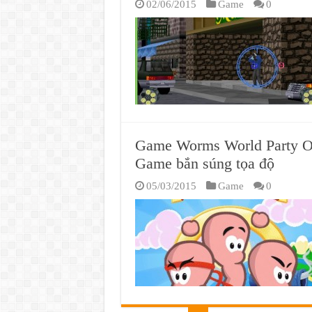
02/06/2015
Game
0
Game Worms World Party Of
Game bắn súng tọa độ
05/03/2015
Game
0