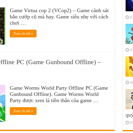
Game Virtua cop 2 (VCop2) – Game cảnh sát
bắn cướp cũ mà hay. Game siêu nhẹ với cách
0
chơi …
Xem chi tiết »
0
fline PC (Game Gunbound Offline) –
0
Game Worms World Party Offline PC (Game
Gunbound Offline). Game Worms World
Party được xem là tiền thân của game …
Xem chi tiết »
quý
0