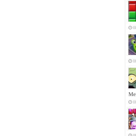
0
0
Men
0
0