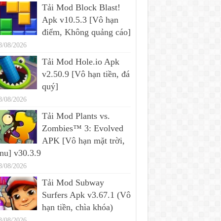
Tải Mod Block Blast!
Apk v10.5.3 [Vô hạn
điểm, Không quảng cáo]
8/08/2026
Tải Mod Hole.io Apk
v2.50.9 [Vô hạn tiền, đá
quý]
8/08/2026
Tải Mod Plants vs.
Zombies™ 3: Evolved
APK [Vô hạn mặt trời,
u] v30.3.9
8/08/2026
Tải Mod Subway
Surfers Apk v3.67.1 (Vô
hạn tiền, chìa khóa)
8/08/2026