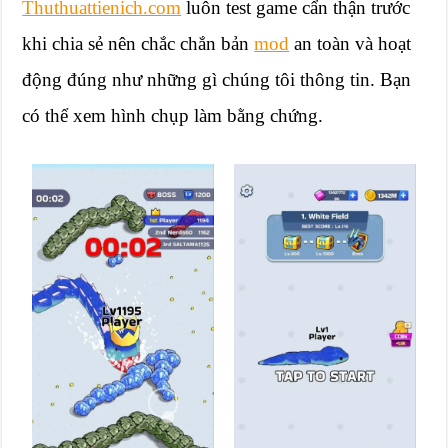
Thuthuattienich.com
luôn test game cẩn thận trước
khi chia sẻ nên chắc chắn bản
mod
an toàn và hoạt
động đúng như những gì chúng tôi thông tin. Bạn
có thể xem hình chụp làm bằng chứng.