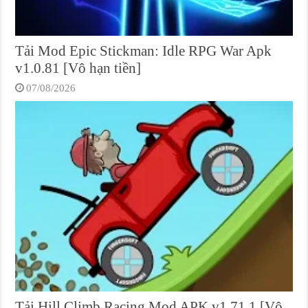
Tải Mod Epic Stickman: Idle RPG War Apk
v1.0.81 [Vô hạn tiền]
07/08/2026
Tải Hill Climb Racing Mod APK v1.71.1 [Vô