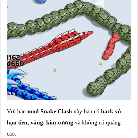
Với bản
mod Snake Clash
này bạn có
hack vô
hạn tiền, vàng, kim cương
và không có quảng
cáo.