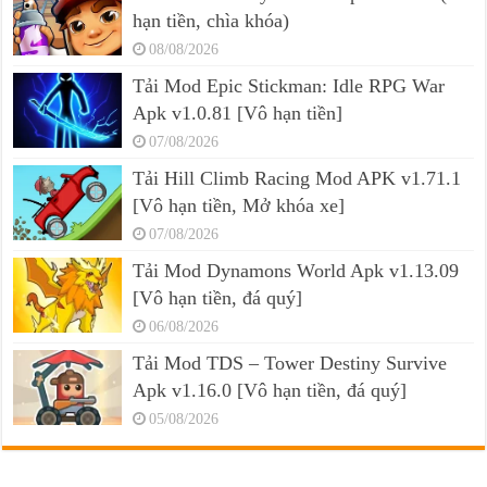
hạn tiền, chìa khóa)
08/08/2026
Tải Mod Epic Stickman: Idle RPG War
Apk v1.0.81 [Vô hạn tiền]
07/08/2026
Tải Hill Climb Racing Mod APK v1.71.1
[Vô hạn tiền, Mở khóa xe]
07/08/2026
Tải Mod Dynamons World Apk v1.13.09
[Vô hạn tiền, đá quý]
06/08/2026
Tải Mod TDS – Tower Destiny Survive
Apk v1.16.0 [Vô hạn tiền, đá quý]
05/08/2026