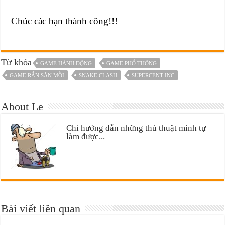
Chúc các bạn thành công!!!
Từ khóa
GAME HÀNH ĐỘNG
GAME PHỔ THÔNG
GAME RẮN SĂN MỒI
SNAKE CLASH
SUPERCENT INC
About Le
Chỉ hướng dẫn những thủ thuật mình tự
làm được...
Bài viết liên quan