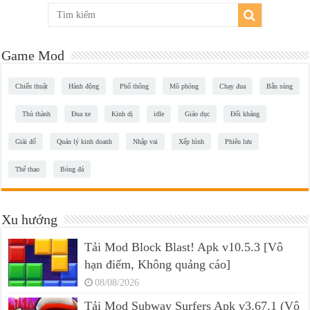
Game Mod
Chiến thuật
Hành động
Phổ thông
Mô phỏng
Chạy đua
Bắn súng
Thủ thành
Đua xe
Kinh dị
idle
Giáo dục
Đối kháng
Giải đố
Quản lý kinh doanh
Nhập vai
Xếp hình
Phiêu lưu
Thể thao
Bóng đá
Xu hướng
Tải Mod Block Blast! Apk v10.5.3 [Vô
hạn điểm, Không quảng cáo]
08/08/2026
Tải Mod Subway Surfers Apk v3.67.1 (Vô