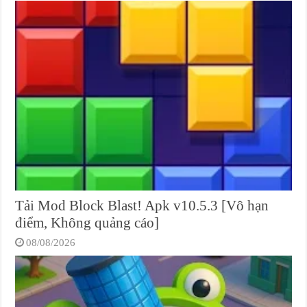
Tải Mod Block Blast! Apk v10.5.3 [Vô hạn
điểm, Không quảng cáo]
08/08/2026