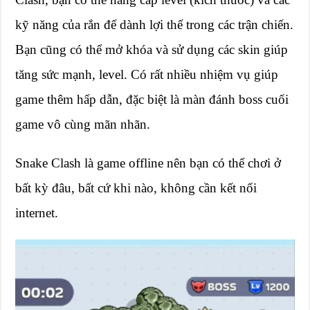
kỹ năng của rắn để dành lợi thế trong các trận chiến.
Bạn cũng có thể mở khóa và sử dụng các skin giúp
tăng sức mạnh, level. Có rất nhiều nhiệm vụ giúp
game thêm hấp dẫn, đặc biệt là màn đánh boss cuối
game vô cùng mãn nhãn.
Snake Clash là game offline nên bạn có thể chơi ở
bất kỳ đâu, bất cứ khi nào, không cần kết nối
internet.