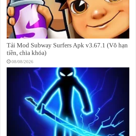
Tải Mod Subway Surfers Apk v3.67.1 (Vô hạn
tiền, chìa khóa)
08/08/2026