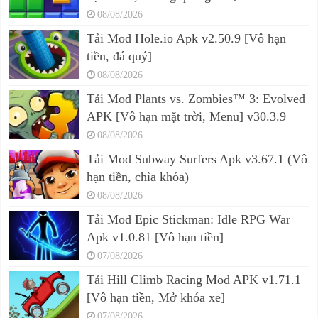
08/08/2026
Tải Mod Hole.io Apk v2.50.9 [Vô hạn
tiền, đá quý]
08/08/2026
Tải Mod Plants vs. Zombies™ 3: Evolved
APK [Vô hạn mặt trời, Menu] v30.3.9
08/08/2026
Tải Mod Subway Surfers Apk v3.67.1 (Vô
hạn tiền, chìa khóa)
08/08/2026
Tải Mod Epic Stickman: Idle RPG War
Apk v1.0.81 [Vô hạn tiền]
07/08/2026
Tải Hill Climb Racing Mod APK v1.71.1
[Vô hạn tiền, Mở khóa xe]
07/08/2026