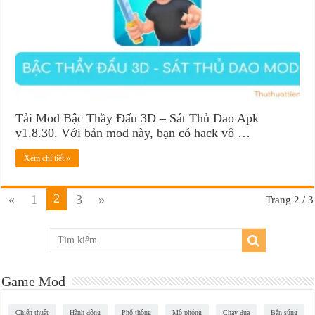
Tải Mod Bậc Thầy Đấu 3D – Sát Thủ Dao Apk
v1.8.30. Với bản mod này, bạn có hack vô …
Xem chi tiết »
2
«
1
3
»
Trang 2 / 3
Game Mod
Chiến thuật
Hành động
Phổ thông
Mô phỏng
Chạy đua
Bắn súng