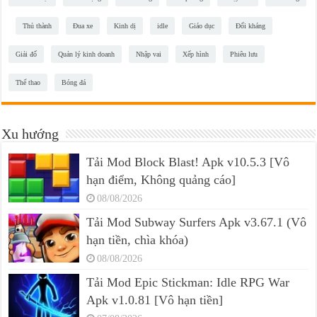
Thủ thành
Đua xe
Kinh dị
idle
Giáo dục
Đối kháng
Giải đố
Quản lý kinh doanh
Nhập vai
Xếp hình
Phiêu lưu
Thể thao
Bóng đá
Xu hướng
Tải Mod Block Blast! Apk v10.5.3 [Vô
hạn điểm, Không quảng cáo]
08/08/2026
Tải Mod Subway Surfers Apk v3.67.1 (Vô
hạn tiền, chìa khóa)
08/08/2026
Tải Mod Epic Stickman: Idle RPG War
Apk v1.0.81 [Vô hạn tiền]