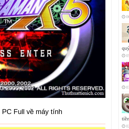
0
quý
0
0
PC Full về máy tính
tiề
0