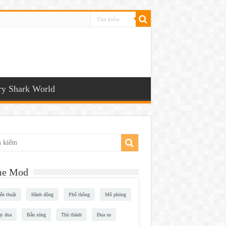
y Shark World
e Mod
ến thuật
Hành động
Phổ thông
Mô phỏng
y đua
Bắn súng
Thủ thành
Đua xe