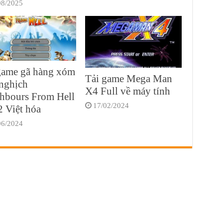
08/2025
game gã hàng xóm
Tải game Mega Man
 nghịch
X4 Full về máy tính
hbours From Hell
17/02/2024
2 Việt hóa
06/2024