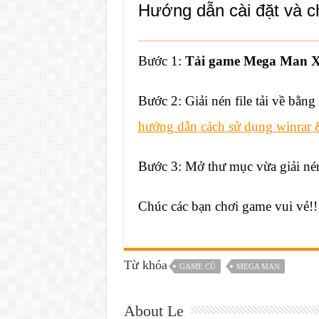
Hướng dẫn cài đặt và 
Bước 1:
Tải game Mega Man X
Bước 2: Giải nén file tải về bằng
hướng dẫn cách sử dụng winrar 
Bước 3: Mở thư mục vừa giải né
Chúc các bạn chơi game vui vẻ!!
Từ khóa
GAME CŨ
MEGA MAN
About Le