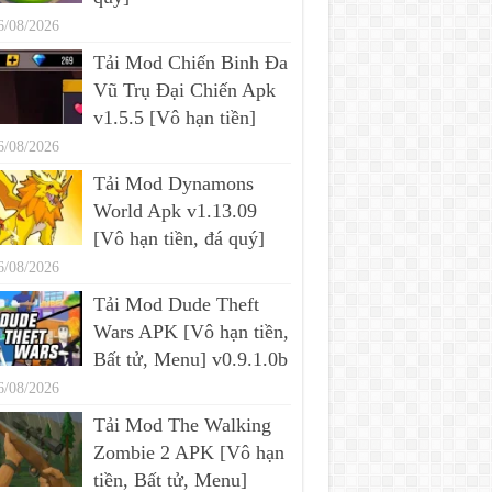
6/08/2026
Tải Mod Chiến Binh Đa
Vũ Trụ Đại Chiến Apk
v1.5.5 [Vô hạn tiền]
6/08/2026
Tải Mod Dynamons
World Apk v1.13.09
[Vô hạn tiền, đá quý]
6/08/2026
Tải Mod Dude Theft
Wars APK [Vô hạn tiền,
Bất tử, Menu] v0.9.1.0b
6/08/2026
Tải Mod The Walking
Zombie 2 APK [Vô hạn
tiền, Bất tử, Menu]