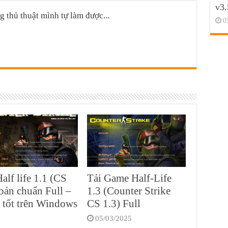
v3.
 thủ thuật mình tự làm được...
0
alf life 1.1 (CS
Tải Game Half-Life
 bản chuẩn Full –
1.3 (Counter Strike
 tốt trên Windows
CS 1.3) Full
05/03/2025