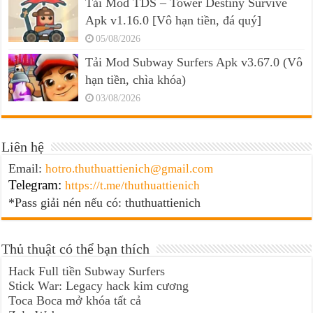
Tải Mod TDS – Tower Destiny Survive
Apk v1.16.0 [Vô hạn tiền, đá quý]
05/08/2026
Tải Mod Subway Surfers Apk v3.67.0 (Vô
hạn tiền, chìa khóa)
03/08/2026
Liên hệ
Email:
hotro.thuthuattienich@gmail.com
Telegram:
https://t.me/thuthuattienich
*Pass giải nén nếu có: thuthuattienich
Thủ thuật có thể bạn thích
Hack Full tiền Subway Surfers
Stick War: Legacy hack kim cương
Toca Boca mở khóa tất cả