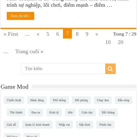
trình sự nghiệp, lối chơi, điểm mạnh – điểm …
Xem chi tiết »
7
« First
...
«
5
6
8
9
»
Trang 7 / 29
10
20
...
Trang cuối »
Game Mod
Chiến thuật
Hành động
Phổ thông
Mô phỏng
Chạy đua
Bắn súng
Thủ thành
Đua xe
Kinh dị
idle
Giáo dục
Đối kháng
Giải đố
Quản lý kinh doanh
Nhập vai
Xếp hình
Phiêu lưu
Thể thao
Bóng đá