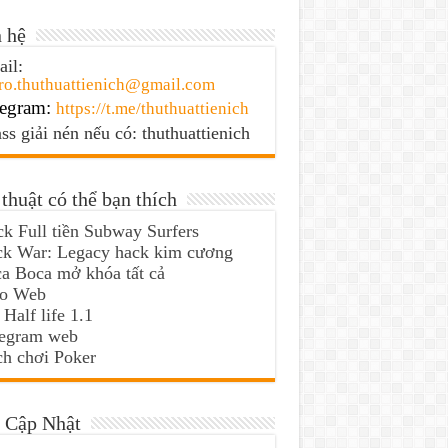
 hệ
il:
ro.thuthuattienich@gmail.com
egram:
https://t.me/thuthuattienich
ss giải nén nếu có: thuthuattienich
thuật có thể bạn thích
k Full tiền Subway Surfers
ck War: Legacy hack kim cương
a Boca mở khóa tất cả
lo Web
 Half life 1.1
legram web
h chơi Poker
 Cập Nhật