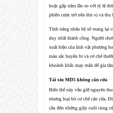
hoặc gấp năm lần so với tỷ lệ th
phiên cược trở nên thú vị và thu 
Tính năng nhân hệ số mang lại c
duy nhất thành công. Người chơi
xuất hiện của linh vật phượng h
màu sắc huyền bí và cơ chế thư
khoảnh khắc may mắn để gia tăn
Tài xỉu MD5 không cân cửa
Biến thể này vẫn giữ nguyên thu
nhưng loại bỏ cơ chế cân cửa. Đi
cầu đến những giây cuối cùng củ