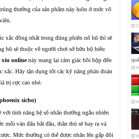
 trúng thưởng của sản phẩm này luôn ở mức vô
viên.
0
c xắc đồng nhất trong đúng phiên nổ hũ thì sẽ
ong hũ sẽ thuộc về người chơi sở hữu bộ biểu
quả
 xỉu online
này mang lại cảm giác hồi hộp đến
0
c xắc. Hãy tận dụng tốt các kỹ năng phán đoán
 trị cực cao nhé.
phoenix sicbo)
0
với tính năng hệ số nhân thưởng ngẫu nhiên
c mỗi ván đấu bắt đầu, thần thú sẽ bay ra và
 cược. Mức thưởng có thể được nhân lên gấp đôi
0