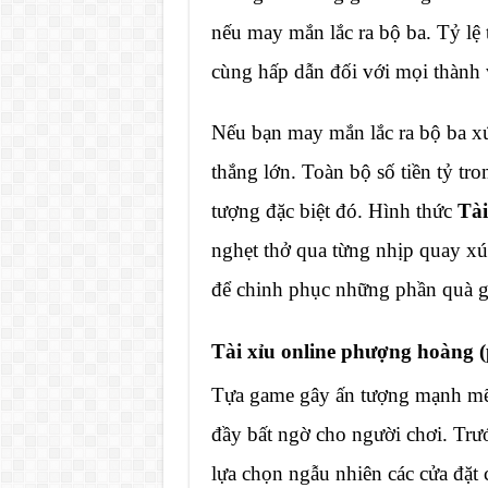
nếu may mắn lắc ra bộ ba. Tỷ lệ
cùng hấp dẫn đối với mọi thành 
Nếu bạn may mắn lắc ra bộ ba xú
thắng lớn. Toàn bộ số tiền tỷ tr
tượng đặc biệt đó. Hình thức
Tài
nghẹt thở qua từng nhịp quay xú
để chinh phục những phần quà giá
Tài xỉu online phượng hoàng (
Tựa game gây ấn tượng mạnh mẽ 
đầy bất ngờ cho người chơi. Trướ
lựa chọn ngẫu nhiên các cửa đặt