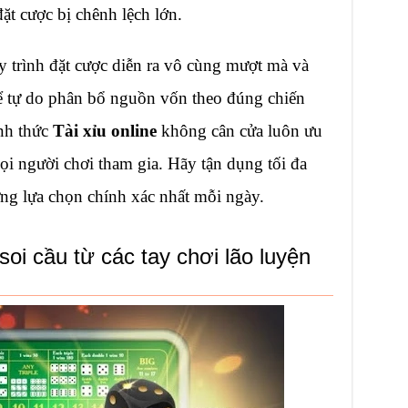
đặt cược bị chênh lệch lớn.
uy trình đặt cược diễn ra vô cùng mượt mà và
ể tự do phân bổ nguồn vốn theo đúng chiến
ình thức
Tài xỉu online
không cân cửa luôn ưu
ọi người chơi tham gia. Hãy tận dụng tối đa
ững lựa chọn chính xác nhất mỗi ngày.
i cầu từ các tay chơi lão luyện