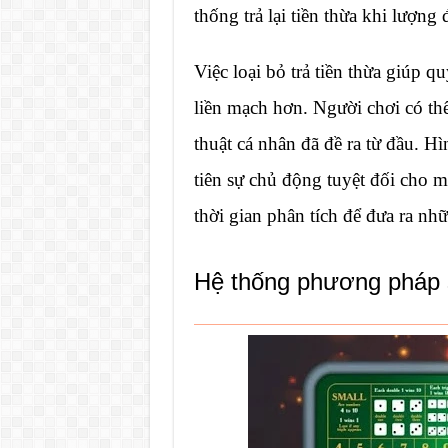
thống trả lại tiền thừa khi lượng 
Việc loại bỏ trả tiền thừa giúp q
liền mạch hơn. Người chơi có th
thuật cá nhân đã đề ra từ đầu. H
tiên sự chủ động tuyệt đối cho m
thời gian phân tích để đưa ra nh
Hệ thống phương pháp so