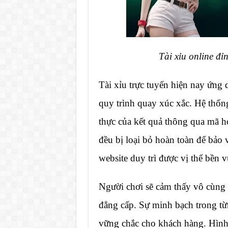
Tài xỉu online đỉ
Tài xỉu trực tuyến hiện nay ứn
quy trình quay xúc xắc. Hệ thốn
thực của kết quả thông qua mã hó
đều bị loại bỏ hoàn toàn để bảo 
website duy trì được vị thế bền v
Người chơi sẽ cảm thấy vô cùng 
đẳng cấp. Sự minh bạch trong từn
vững chắc cho khách hàng. Hìn