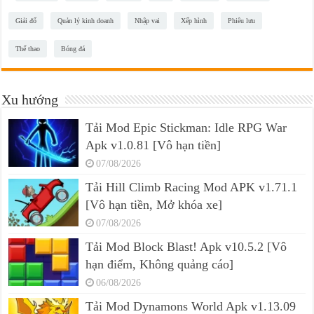
Giải đố
Quản lý kinh doanh
Nhập vai
Xếp hình
Phiêu lưu
Thể thao
Bóng đá
Xu hướng
Tải Mod Epic Stickman: Idle RPG War
Apk v1.0.81 [Vô hạn tiền]
07/08/2026
Tải Hill Climb Racing Mod APK v1.71.1
[Vô hạn tiền, Mở khóa xe]
07/08/2026
Tải Mod Block Blast! Apk v10.5.2 [Vô
hạn điểm, Không quảng cáo]
06/08/2026
Tải Mod Dynamons World Apk v1.13.09