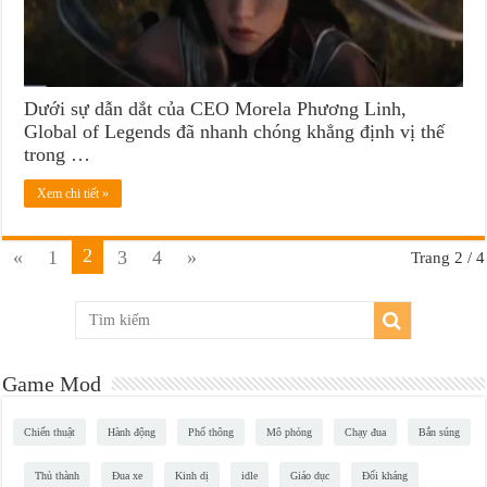
Dưới sự dẫn dắt của CEO Morela Phương Linh,
Global of Legends đã nhanh chóng khẳng định vị thế
trong …
Xem chi tiết »
2
«
1
3
4
»
Trang 2 / 4
Game Mod
Chiến thuật
Hành động
Phổ thông
Mô phỏng
Chạy đua
Bắn súng
Thủ thành
Đua xe
Kinh dị
idle
Giáo dục
Đối kháng