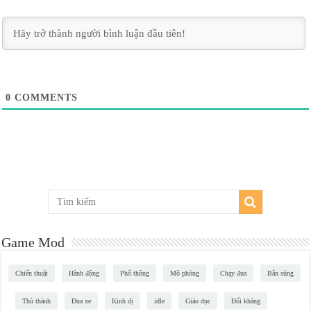
0
COMMENTS
Game Mod
Chiến thuật
Hành động
Phổ thông
Mô phỏng
Chạy đua
Bắn súng
Thủ thành
Đua xe
Kinh dị
idle
Giáo dục
Đối kháng