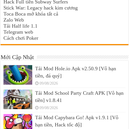
Hack Full tiền Subway Surfers
Stick War: Legacy hack kim cương
Toca Boca mở khóa tất cả
Zalo Web
Tải Half life 1.1
Telegram web
Cách chơi Poker
Mới Cập Nhật
Tải Mod Hole.io Apk v2.50.9 [Vô hạn
tiền, đá quý]
09/08/2026
Tải Mod School Party Craft APK [Vô hạn
tiền] v1.8.41
09/08/2026
Tải Mod Capybara Go! Apk v1.9.1 [Vô
hạn tiền, Hack tốc độ]