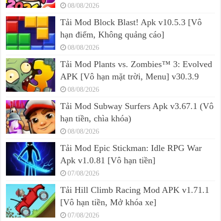
08/08/2026
Tải Mod Block Blast! Apk v10.5.3 [Vô
hạn điểm, Không quảng cáo]
08/08/2026
Tải Mod Plants vs. Zombies™ 3: Evolved
APK [Vô hạn mặt trời, Menu] v30.3.9
08/08/2026
Tải Mod Subway Surfers Apk v3.67.1 (Vô
hạn tiền, chìa khóa)
08/08/2026
Tải Mod Epic Stickman: Idle RPG War
Apk v1.0.81 [Vô hạn tiền]
07/08/2026
Tải Hill Climb Racing Mod APK v1.71.1
[Vô hạn tiền, Mở khóa xe]
07/08/2026