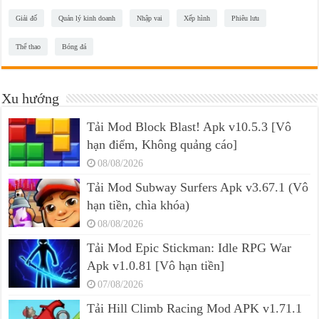
Giải đố
Quản lý kinh doanh
Nhập vai
Xếp hình
Phiêu lưu
Thể thao
Bóng đá
Xu hướng
Tải Mod Block Blast! Apk v10.5.3 [Vô
hạn điểm, Không quảng cáo]
08/08/2026
Tải Mod Subway Surfers Apk v3.67.1 (Vô
hạn tiền, chìa khóa)
08/08/2026
Tải Mod Epic Stickman: Idle RPG War
Apk v1.0.81 [Vô hạn tiền]
07/08/2026
Tải Hill Climb Racing Mod APK v1.71.1