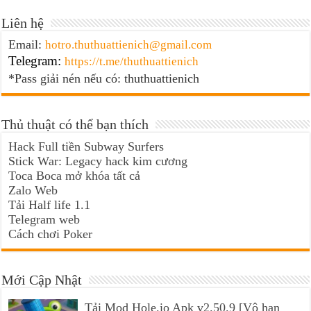
Liên hệ
Email:
hotro.thuthuattienich@gmail.com
Telegram:
https://t.me/thuthuattienich
*Pass giải nén nếu có: thuthuattienich
Thủ thuật có thể bạn thích
Hack Full tiền Subway Surfers
Stick War: Legacy hack kim cương
Toca Boca mở khóa tất cả
Zalo Web
Tải Half life 1.1
Telegram web
Cách chơi Poker
Mới Cập Nhật
Tải Mod Hole.io Apk v2.50.9 [Vô hạn