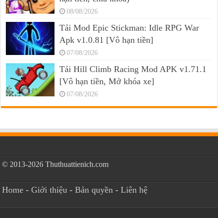
08/08/2026
Tải Mod Epic Stickman: Idle RPG War
Apk v1.0.81 [Vô hạn tiền]
07/08/2026
Tải Hill Climb Racing Mod APK v1.71.1
[Vô hạn tiền, Mở khóa xe]
07/08/2026
© 2013-2026 Thuthuattienich.com
Home
-
Giới thiệu
-
Bản quyền
-
Liên hệ