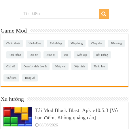
Game Mod
Chiến thuật
Hành động
Phổ thông
Mô phỏng
Chạy đua
Bắn súng
Thủ thành
Đua xe
Kinh dị
idle
Giáo dục
Đối kháng
Giải đố
Quản lý kinh doanh
Nhập vai
Xếp hình
Phiêu lưu
Thể thao
Bóng đá
Xu hướng
Tải Mod Block Blast! Apk v10.5.3 [Vô
hạn điểm, Không quảng cáo]
08/08/2026