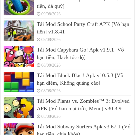
tiền, đá quý]
09/08/2026
Tải Mod School Party Craft APK [Vô hạn
tiền] v1.8.41
09/08/2026
Tải Mod Capybara Go! Apk v1.9.1 [Vô
hạn tiền, Hack tốc độ]
08/08/2026
Tải Mod Block Blast! Apk v10.5.3 [Vô
hạn điểm, Không quảng cáo]
08/08/2026
Tải Mod Plants vs. Zombies™ 3: Evolved
APK [Vô hạn mặt trời, Menu] v30.3.9
08/08/2026
Tải Mod Subway Surfers Apk v3.67.1 (Vô
hạn tiền, chìa khóa)