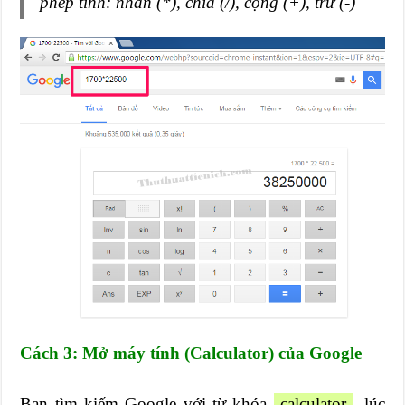
phép tính: nhân (*), chia (/), cộng (+), trừ (-)
Cách 3: Mở máy tính (Calculator) của Google
Bạn tìm kiếm Google với từ khóa
calculator
, lúc