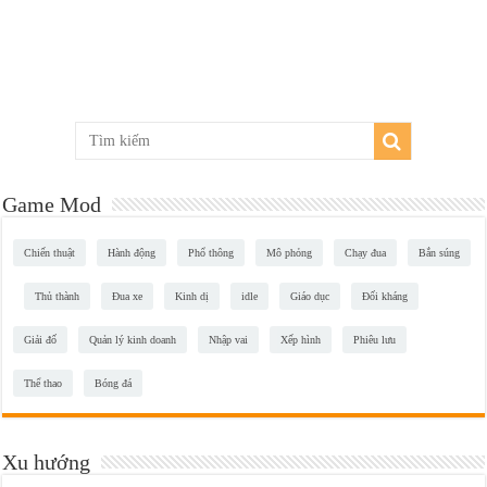
Game Mod
Chiến thuật
Hành động
Phổ thông
Mô phỏng
Chạy đua
Bắn súng
Thủ thành
Đua xe
Kinh dị
idle
Giáo dục
Đối kháng
Giải đố
Quản lý kinh doanh
Nhập vai
Xếp hình
Phiêu lưu
Thể thao
Bóng đá
Xu hướng