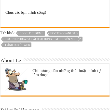
Chúc các bạn thành công!
Từ khóa
GOOGLE CHROME
HO-TRO-DOWNLOAD
IDM | THỦ THUẬT & CÁCH SỬ DỤNG IDM CHUYÊN NGHIỆP
TRÌNH DUYỆT WEB
About Le
Chỉ hướng dẫn những thủ thuật mình tự
làm được...