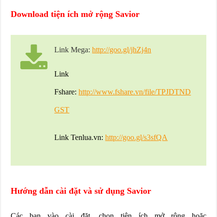
Download tiện ích mở rộng Savior
Link Mega:
http://goo.gl/jhZj4n
Link
Fshare:
http://www.fshare.vn/file/TPJDTND
GST
Link Tenlua.vn:
http://goo.gl/s3sfQA
Hướng dẫn cài đặt và sử dụng Savior
Các bạn vào cài đặt, chọn tiện ích mở rộng hoặc