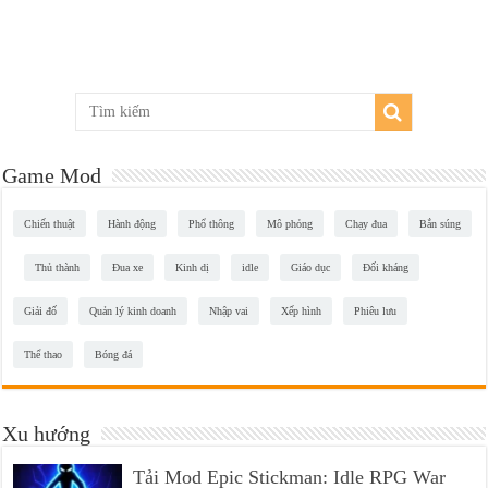
Game Mod
Chiến thuật
Hành động
Phổ thông
Mô phỏng
Chạy đua
Bắn súng
Thủ thành
Đua xe
Kinh dị
idle
Giáo dục
Đối kháng
Giải đố
Quản lý kinh doanh
Nhập vai
Xếp hình
Phiêu lưu
Thể thao
Bóng đá
Xu hướng
Tải Mod Epic Stickman: Idle RPG War