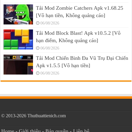
Tải Mod Zombie Catchers Apk v1.68.25
[Vô hạn tiền, Không quảng cáo]
06/08/2026
Tải Mod Block Blast! Apk v10.5.2 [Vô
hạn điểm, Không quảng cáo]
06/08/2026
Tải Mod Chiến Binh Đa Vũ Trụ Đại Chiến
Apk v1.5.5 [Vô hạn tiền]
06/08/2026
© 2013-2026 Thuthuattienich.com
Home
-
Giới thiệu
-
Bản quyền
-
Liên hệ