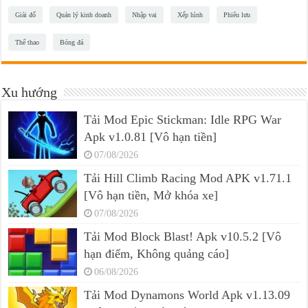
Giải đố
Quản lý kinh doanh
Nhập vai
Xếp hình
Phiêu lưu
Thể thao
Bóng đá
Xu hướng
Tải Mod Epic Stickman: Idle RPG War
Apk v1.0.81 [Vô hạn tiền]
07/08/2026
Tải Hill Climb Racing Mod APK v1.71.1
[Vô hạn tiền, Mở khóa xe]
07/08/2026
Tải Mod Block Blast! Apk v10.5.2 [Vô
hạn điểm, Không quảng cáo]
06/08/2026
Tải Mod Dynamons World Apk v1.13.09