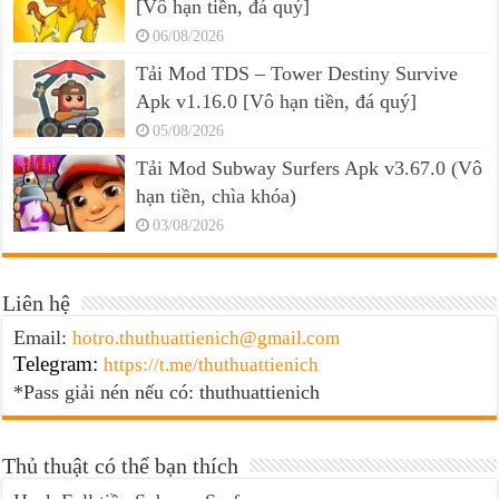
[Vô hạn tiền, đá quý]
06/08/2026
Tải Mod TDS – Tower Destiny Survive
Apk v1.16.0 [Vô hạn tiền, đá quý]
05/08/2026
Tải Mod Subway Surfers Apk v3.67.0 (Vô
hạn tiền, chìa khóa)
03/08/2026
Liên hệ
Email:
hotro.thuthuattienich@gmail.com
Telegram:
https://t.me/thuthuattienich
*Pass giải nén nếu có: thuthuattienich
Thủ thuật có thể bạn thích