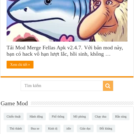
Tải Mod Merge Fellas Apk v2.4.7. Với bản mod này,
bạn có hack vô hạn lượt lắc, hồi sinh, không …
Xem chi tiết »
Game Mod
Chiến thuật
Hành động
Phổ thông
Mô phỏng
Chạy đua
Bắn súng
Thủ thành
Đua xe
Kinh dị
idle
Giáo dục
Đối kháng