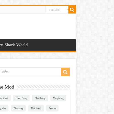
y Shark World
e Mod
ến thuật
Hành động
Phổ thông
Mô phỏng
y đua
Bắn súng
Thủ thành
Đua xe