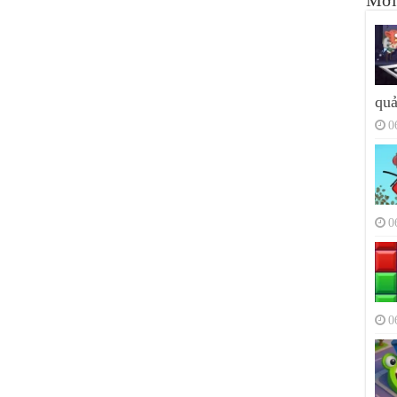
Mới
quả
0
0
0