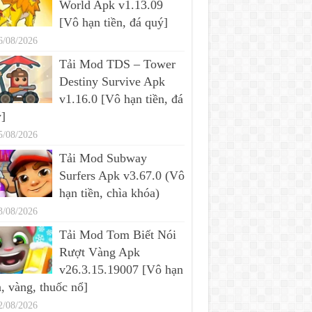
World Apk v1.13.09
[Vô hạn tiền, đá quý]
6/08/2026
Tải Mod TDS – Tower
Destiny Survive Apk
v1.16.0 [Vô hạn tiền, đá
]
5/08/2026
Tải Mod Subway
Surfers Apk v3.67.0 (Vô
hạn tiền, chìa khóa)
3/08/2026
Tải Mod Tom Biết Nói
Rượt Vàng Apk
v26.3.15.19007 [Vô hạn
n, vàng, thuốc nổ]
2/08/2026