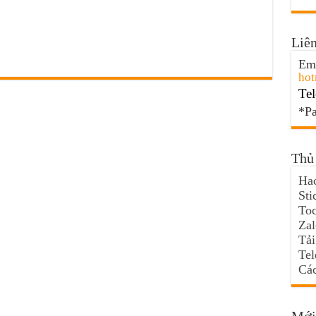
Liên
Ema
hot
Tel
*Pa
Thủ 
Hac
Sti
Toc
Za
Tải
Te
Các