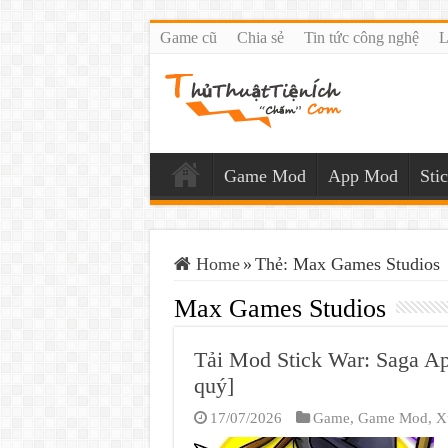
Game cũ
Chia sẻ
Tin tức công nghệ
L
Game Mod
App Mod
Sti
Home
»
Thẻ:
Max Games Studios
Max Games Studios
Tải Mod Stick War: Saga Ap
quý]
17/07/2026
Game
,
Game Mod
,
X