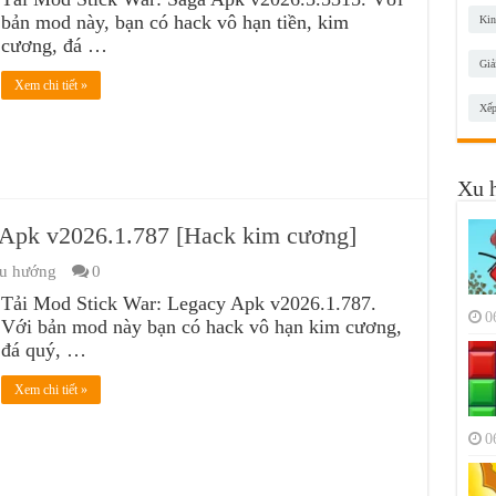
bản mod này, bạn có hack vô hạn tiền, kim
Kin
cương, đá …
Giả
Xem chi tiết »
Xếp
Xu 
 Apk v2026.1.787 [Hack kim cương]
u hướng
0
Tải Mod Stick War: Legacy Apk v2026.1.787.
0
Với bản mod này bạn có hack vô hạn kim cương,
đá quý, …
Xem chi tiết »
0