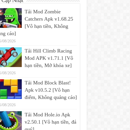
 Cập Nhật
Tải Mod Zombie
Catchers Apk v1.68.25
[Vô hạn tiền, Không
ng cáo]
6/08/2026
Tải Hill Climb Racing
Mod APK v1.71.1 [Vô
hạn tiền, Mở khóa xe]
6/08/2026
Tải Mod Block Blast!
Apk v10.5.2 [Vô hạn
điểm, Không quảng cáo]
6/08/2026
Tải Mod Hole.io Apk
v2.50.1 [Vô hạn tiền, đá
quý]