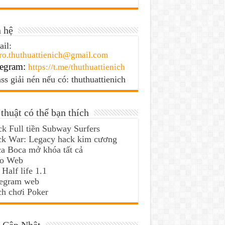
 hệ
il:
ro.thuthuattienich@gmail.com
egram:
https://t.me/thuthuattienich
ss giải nén nếu có: thuthuattienich
thuật có thể bạn thích
k Full tiền Subway Surfers
ck War: Legacy hack kim cương
a Boca mở khóa tất cả
lo Web
 Half life 1.1
legram web
h chơi Poker