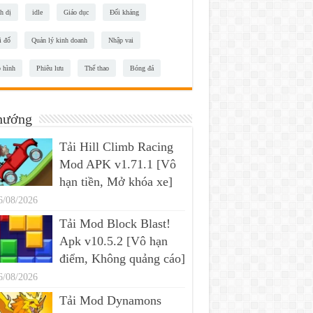
h dị
idle
Giáo dục
Đối kháng
i đố
Quản lý kinh doanh
Nhập vai
 hình
Phiêu lưu
Thể thao
Bóng đá
hướng
Tải Hill Climb Racing
Mod APK v1.71.1 [Vô
hạn tiền, Mở khóa xe]
6/08/2026
Tải Mod Block Blast!
Apk v10.5.2 [Vô hạn
điểm, Không quảng cáo]
6/08/2026
Tải Mod Dynamons