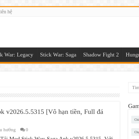
iên hệ
ck War: Legacy
Stick War: Saga
Shadow Fight 2
Hungr
Gam
k v2026.5.5315 [Vô hạn tiền, Full đá
Chi
u hướng
0
Chạ
Tải Mod Stick War: Saga Apk v2026.5.5315. Với