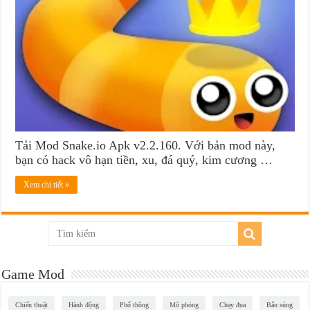
Tải Mod Snake.io Apk v2.2.160. Với bản mod này,
bạn có hack vô hạn tiền, xu, đá quý, kim cương …
Xem chi tiết »
Game Mod
Chiến thuật
Hành động
Phổ thông
Mô phỏng
Chạy đua
Bắn súng