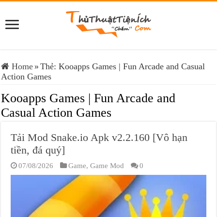
Home
»
Thẻ:
Kooapps Games | Fun Arcade and Casual
Action Games
Kooapps Games | Fun Arcade and
Casual Action Games
Tải Mod Snake.io Apk v2.2.160 [Vô hạn
tiền, đá quý]
07/08/2026
Game
,
Game Mod
0