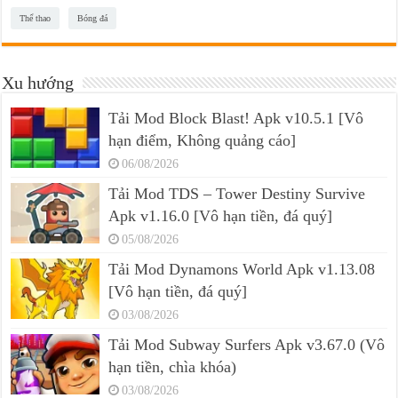
Thể thao
Bóng đá
Xu hướng
Tải Mod Block Blast! Apk v10.5.1 [Vô
hạn điểm, Không quảng cáo]
06/08/2026
Tải Mod TDS – Tower Destiny Survive
Apk v1.16.0 [Vô hạn tiền, đá quý]
05/08/2026
Tải Mod Dynamons World Apk v1.13.08
[Vô hạn tiền, đá quý]
03/08/2026
Tải Mod Subway Surfers Apk v3.67.0 (Vô
hạn tiền, chìa khóa)
03/08/2026