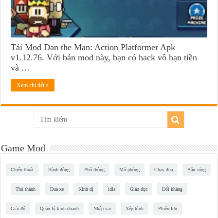
Tải Mod Dan the Man: Action Platformer Apk
v1.12.76. Với bản mod này, bạn có hack vô hạn tiền
và …
Xem chi tiết »
Game Mod
Chiến thuật
Hành động
Phổ thông
Mô phỏng
Chạy đua
Bắn súng
Thủ thành
Đua xe
Kinh dị
idle
Giáo dục
Đối kháng
Giải đố
Quản lý kinh doanh
Nhập vai
Xếp hình
Phiêu lưu