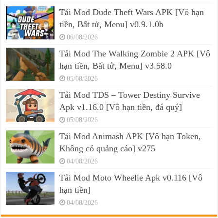
Tải Mod Dude Theft Wars APK [Vô hạn
tiền, Bất tử, Menu] v0.9.1.0b
06/08/2026
Tải Mod The Walking Zombie 2 APK [Vô
hạn tiền, Bất tử, Menu] v3.58.0
05/08/2026
Tải Mod TDS – Tower Destiny Survive
Apk v1.16.0 [Vô hạn tiền, đá quý]
05/08/2026
Tải Mod Animash APK [Vô hạn Token,
Không có quảng cáo] v275
04/08/2026
Tải Mod Moto Wheelie Apk v0.116 [Vô
hạn tiền]
04/08/2026