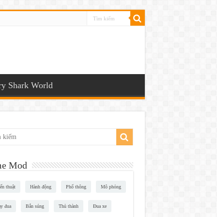
y Shark World
e Mod
ến thuật
Hành động
Phổ thông
Mô phỏng
y đua
Bắn súng
Thủ thành
Đua xe