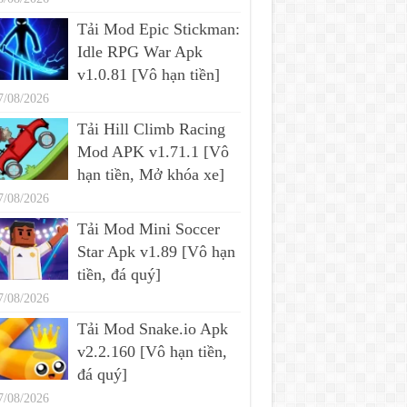
Tải Mod Epic Stickman:
Idle RPG War Apk
v1.0.81 [Vô hạn tiền]
7/08/2026
Tải Hill Climb Racing
Mod APK v1.71.1 [Vô
hạn tiền, Mở khóa xe]
7/08/2026
Tải Mod Mini Soccer
Star Apk v1.89 [Vô hạn
tiền, đá quý]
7/08/2026
Tải Mod Snake.io Apk
v2.2.160 [Vô hạn tiền,
đá quý]
7/08/2026