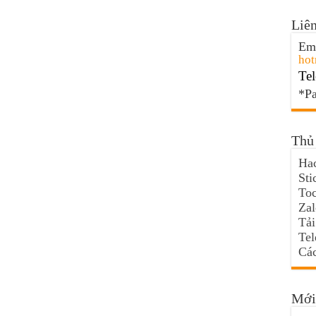
Liên
Ema
hot
Tel
*Pa
Thủ 
Hac
Sti
Toc
Za
Tải
Te
Các
Mới