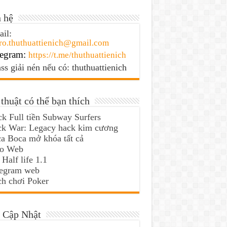
 hệ
il:
ro.thuthuattienich@gmail.com
egram:
https://t.me/thuthuattienich
ss giải nén nếu có: thuthuattienich
thuật có thể bạn thích
k Full tiền Subway Surfers
ck War: Legacy hack kim cương
a Boca mở khóa tất cả
lo Web
 Half life 1.1
legram web
h chơi Poker
 Cập Nhật