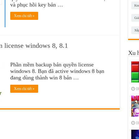
và phục hồi key bản …
Kin
Xem chi tiết »
Giả
Xếp
 license windows 8, 8.1
Xu 
Phần mềm backup bản quyền license
windows 8. Bạn đã active windows 8 bạn
đang dùng thành win 8 bản …
0
Xem chi tiết »
0