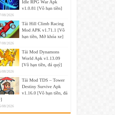
Idle RPG War Apk
v1.0.81 [Vô hạn tiền]
7/08/2026
Tải Hill Climb Racing
Mod APK v1.71.1 [Vô
hạn tiền, Mở khóa xe]
7/08/2026
Tải Mod Dynamons
World Apk v1.13.09
[Vô hạn tiền, đá quý]
6/08/2026
Tải Mod TDS – Tower
Destiny Survive Apk
v1.16.0 [Vô hạn tiền, đá
]
5/08/2026