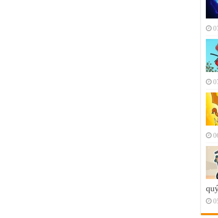
0
0
0
quý
0