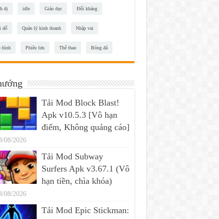
h dị
idle
Giáo dục
Đối kháng
i đố
Quản lý kinh doanh
Nhập vai
 hình
Phiêu lưu
Thể thao
Bóng đá
hướng
Tải Mod Block Blast!
Apk v10.5.3 [Vô hạn
điểm, Không quảng cáo]
8/08/2026
Tải Mod Subway
Surfers Apk v3.67.1 (Vô
hạn tiền, chìa khóa)
8/08/2026
Tải Mod Epic Stickman: