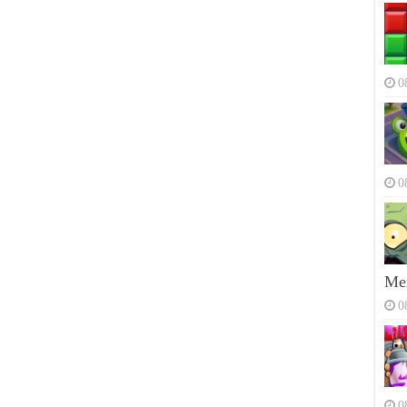
0
0
Men
0
0