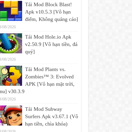
Tải Mod Block Blast!
Apk v10.5.3 [Vô hạn
điểm, Không quảng cáo]
8/08/2026
Tải Mod Hole.io Apk
v2.50.9 [Vô hạn tiền, đá
quý]
8/08/2026
Tải Mod Plants vs.
Zombies™ 3: Evolved
APK [Vô hạn mặt trời,
u] v30.3.9
8/08/2026
Tải Mod Subway
Surfers Apk v3.67.1 (Vô
hạn tiền, chìa khóa)
8/08/2026