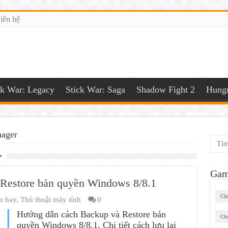
iên hệ
ck War: Legacy
Stick War: Saga
Shadow Fight 2
Hungr
nager
r
Gam
Restore bản quyền Windows 8/8.1
Chi
m hay
,
Thủ thuật máy tính
0
Hướng dẫn cách Backup và Restore bản
Chạ
quyền Windows 8/8.1. Chi tiết cách lưu lại