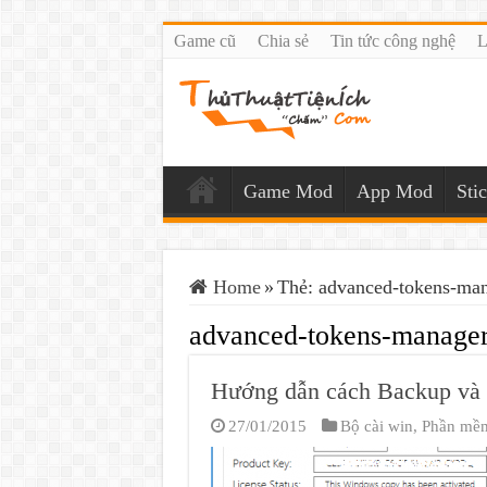
Game cũ
Chia sẻ
Tin tức công nghệ
L
Game Mod
App Mod
Sti
Home
»
Thẻ:
advanced-tokens-ma
advanced-tokens-manage
Hướng dẫn cách Backup và 
27/01/2015
Bộ cài win
,
Phần mề