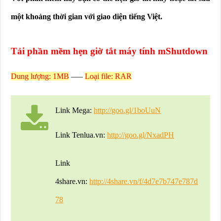
một khoảng thời gian với giao diện tiếng Việt.
Tải phần mềm hẹn giờ tắt máy tính mShutdown
Dung lượng: 1MB
—–
Loại file: RAR
Link Mega:
http://goo.gl/1boUuN
Link Tenlua.vn:
http://goo.gl/NxadPH
Link
4share.vn:
http://4share.vn/f/4d7e7b747e787d
78