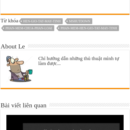
Từ khóa
HEN-GIO-TAT-MAY-TINH
MSHUTDOWN
PHAN-MEM-CHUA-PHAN-LOAI
PHAN-MEM-HEN-GIO-TAT-MAY-TINH
About Le
Chỉ hướng dẫn những thủ thuật mình tự
làm được...
Bài viết liên quan