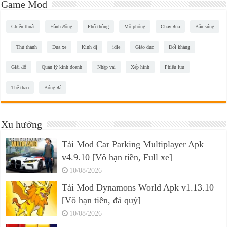
Game Mod
Chiến thuật
Hành động
Phổ thông
Mô phỏng
Chạy đua
Bắn súng
Thủ thành
Đua xe
Kinh dị
idle
Giáo dục
Đối kháng
Giải đố
Quản lý kinh doanh
Nhập vai
Xếp hình
Phiêu lưu
Thể thao
Bóng đá
Xu hướng
Tải Mod Car Parking Multiplayer Apk
v4.9.10 [Vô hạn tiền, Full xe]
10/08/2026
Tải Mod Dynamons World Apk v1.13.10
[Vô hạn tiền, đá quý]
10/08/2026