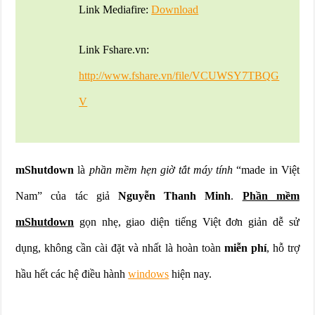
Link Mediafire:
Download
Link Fshare.vn:
http://www.fshare.vn/file/VCUWSY7TBQG
V
mShutdown
là
phần mềm hẹn giờ tắt máy tính
“made in Việt
Nam” của tác giả
Nguyễn Thanh Minh
.
Phần mềm
mShutdown
gọn nhẹ, giao diện tiếng Việt đơn giản dễ sử
dụng, không cần cài đặt và nhất là hoàn toàn
miễn phí
, hỗ trợ
hầu hết các hệ điều hành
windows
hiện nay.