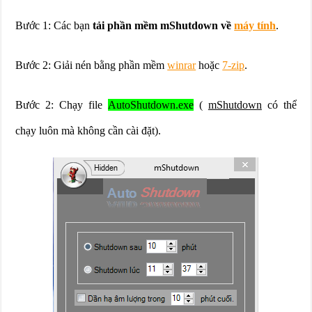
Bước 1: Các bạn
tải phần mềm mShutdown về
máy tính
.
Bước 2: Giải nén bằng phần mềm
winrar
hoặc
7-zip
.
Bước 2: Chạy file
AutoShutdown.exe
(
mShutdown
có thể
chạy luôn mà không cần cài đặt).