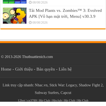
08/08/2026
Tải Mod Plants vs. Zombies™ 3: Evolved
APK [Vô hạn mặt trời, Menu] v30.3.9
08/08/2026
© 2013-2026 Thuthuattienich.com
Home
-
Giới thiệu
-
Bản quyền
-
Liên hệ
Link truy cập nhanh:
Nhac.vn
,
Stick War: Legacy
,
Shadow Fight 2
,
Subway Surfers
,
Capcut
12bet
|
cn3789
|
Hit Club
|
Hitclub
|
Hit Club
|
Hit Club