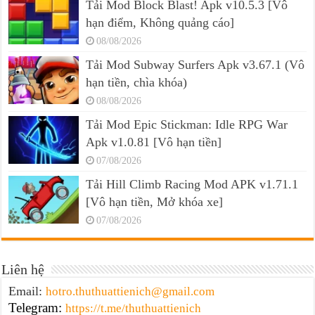
Tải Mod Block Blast! Apk v10.5.3 [Vô
hạn điểm, Không quảng cáo]
08/08/2026
Tải Mod Subway Surfers Apk v3.67.1 (Vô
hạn tiền, chìa khóa)
08/08/2026
Tải Mod Epic Stickman: Idle RPG War
Apk v1.0.81 [Vô hạn tiền]
07/08/2026
Tải Hill Climb Racing Mod APK v1.71.1
[Vô hạn tiền, Mở khóa xe]
07/08/2026
Liên hệ
Email:
hotro.thuthuattienich@gmail.com
Telegram:
https://t.me/thuthuattienich