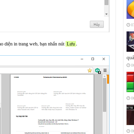
0
ao diện in trang web, bạn nhấn nút
Lưu
.
quả
0
0
0