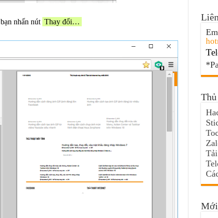
Liên
 bạn nhấn nút
Thay đổi…
Ema
hot
Tel
*Pa
Thủ 
Hac
Sti
Toc
Za
Tải
Te
Các
Mới