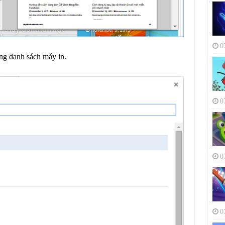
0
ng danh sách máy in.
0
0
0