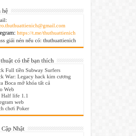
 hệ
il:
ro.thuthuattienich@gmail.com
egram:
https://t.me/thuthuattienich
ss giải nén nếu có: thuthuattienich
thuật có thể bạn thích
k Full tiền Subway Surfers
ck War: Legacy hack kim cương
a Boca mở khóa tất cả
lo Web
 Half life 1.1
legram web
h chơi Poker
 Cập Nhật