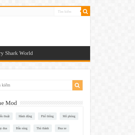
y Shark World
e Mod
ến thuật
Hành động
Phổ thông
Mô phỏng
y đua
Bắn súng
Thủ thành
Đua xe