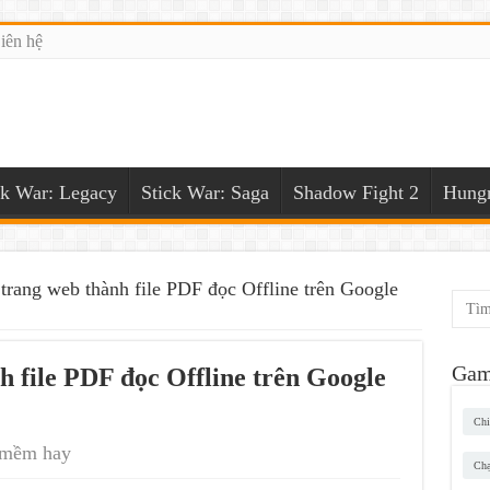
iên hệ
ck War: Legacy
Stick War: Saga
Shadow Fight 2
Hungr
trang web thành file PDF đọc Offline trên Google
Gam
h file PDF đọc Offline trên Google
Chi
 mềm hay
Chạ