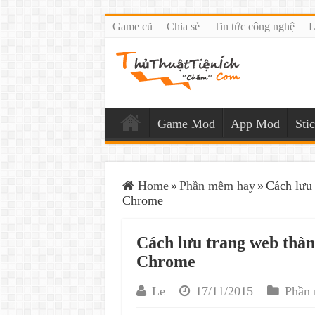
Game cũ
Chia sẻ
Tin tức công nghệ
L
Game Mod
App Mod
Sti
Home
»
Phần mềm hay
»
Cách lưu 
Chrome
Cách lưu trang web thàn
Chrome
Le
17/11/2015
Phần