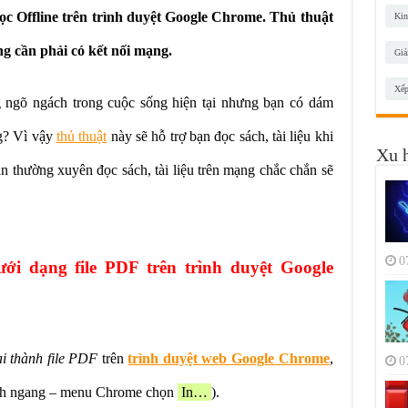
ọc Offline trên trình duyệt Google Chrome. Thủ thuật
Kin
ng cần phải có kết nối mạng.
Giả
Xếp
ngõ ngách trong cuộc sống hiện tại nhưng bạn có dám
ng? Vì vậy
thủ thuật
này sẽ hỗ trợ bạn đọc sách, tài liệu khi
Xu 
ạn thường xuyên đọc sách, tài liệu trên mạng chắc chắn sẽ
0
i dạng file PDF trên trình duyệt Google
i thành file PDF
trên
trình duyệt web Google Chrome
,
0
ch ngang – menu Chrome chọn
In…
).