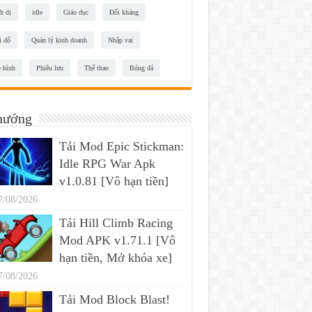
h dị
idle
Giáo dục
Đối kháng
i đố
Quản lý kinh doanh
Nhập vai
 hình
Phiêu lưu
Thể thao
Bóng đá
hướng
Tải Mod Epic Stickman:
Idle RPG War Apk
v1.0.81 [Vô hạn tiền]
7/08/2026
Tải Hill Climb Racing
Mod APK v1.71.1 [Vô
hạn tiền, Mở khóa xe]
7/08/2026
Tải Mod Block Blast!