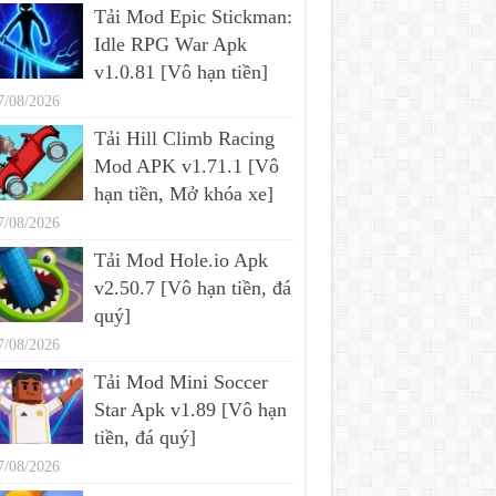
Tải Mod Epic Stickman:
Idle RPG War Apk
v1.0.81 [Vô hạn tiền]
7/08/2026
Tải Hill Climb Racing
Mod APK v1.71.1 [Vô
hạn tiền, Mở khóa xe]
7/08/2026
Tải Mod Hole.io Apk
v2.50.7 [Vô hạn tiền, đá
quý]
7/08/2026
Tải Mod Mini Soccer
Star Apk v1.89 [Vô hạn
tiền, đá quý]
7/08/2026