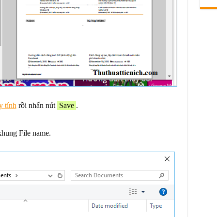
 tính
rồi nhấn nút
Save
.
khung File name.