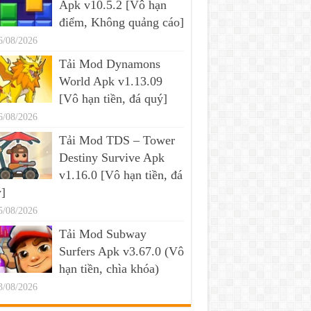
Apk v10.5.2 [Vô hạn
điểm, Không quảng cáo]
6/08/2026
Tải Mod Dynamons
World Apk v1.13.09
[Vô hạn tiền, đá quý]
6/08/2026
Tải Mod TDS – Tower
Destiny Survive Apk
v1.16.0 [Vô hạn tiền, đá
]
5/08/2026
Tải Mod Subway
Surfers Apk v3.67.0 (Vô
hạn tiền, chìa khóa)
3/08/2026