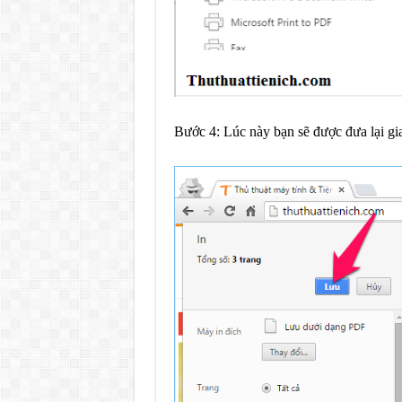
Bước 4: Lúc này bạn sẽ được đưa lại gi