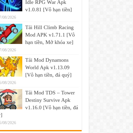
Idle RPG War Apk
v1.0.81 [Vô hạn tiền]
7/08/2026
Tải Hill Climb Racing
Mod APK v1.71.1 [Vô
hạn tiền, Mở khóa xe]
7/08/2026
Tải Mod Dynamons
World Apk v1.13.09
[Vô hạn tiền, đá quý]
6/08/2026
Tải Mod TDS – Tower
Destiny Survive Apk
v1.16.0 [Vô hạn tiền, đá
]
5/08/2026