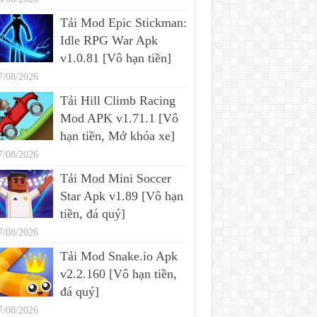
Tải Mod Epic Stickman:
Idle RPG War Apk
v1.0.81 [Vô hạn tiền]
7/08/2026
Tải Hill Climb Racing
Mod APK v1.71.1 [Vô
hạn tiền, Mở khóa xe]
7/08/2026
Tải Mod Mini Soccer
Star Apk v1.89 [Vô hạn
tiền, đá quý]
7/08/2026
Tải Mod Snake.io Apk
v2.2.160 [Vô hạn tiền,
đá quý]
7/08/2026