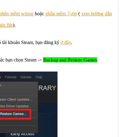
phần mềm winrar
hoặc
phần mềm 7-zip
(
xem hướng dẫn
én file
).
 tài khoản Steam, bạn đăng ký
ở đây
.
các bạn chọn Steam ->
Backup and Restore Games
.