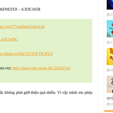
46D9EFE8 – A3DE345B
0
hare.vn/f/7744404e43464144
o.gl/E3of9C
0
ww.fshare.vn/file/3J72DFTK3FLF
vnn.vn):
http://share.vnn.vn/tai-file-20262543
0
hắc không phải giới thiệu quá nhiều. Vì vậy mình xin phép
quý
0