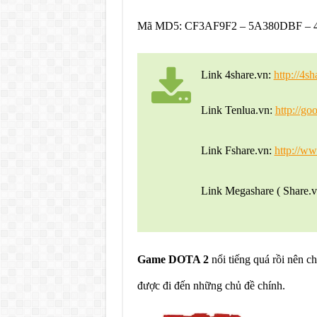
Mã MD5: CF3AF9F2 – 5A380DBF – 
Link 4share.vn:
http://4s
Link Tenlua.vn:
http://go
Link Fshare.vn:
http://w
Link Megashare ( Share.
Game DOTA 2
nổi tiếng quá rồi nên c
được đi đến những chủ đề chính.