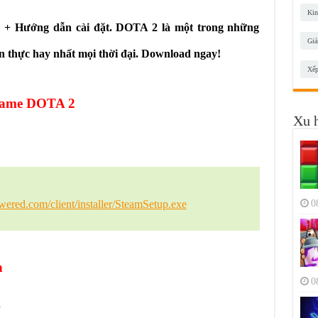
Kin
 + Hướng dẫn cài đặt. DOTA 2 là một trong những
Giả
n thực hay nhất mọi thời đại. Download ngay!
Xếp
 game DOTA 2
Xu 
0
wered.com/client/installer/SteamSetup.exe
h
0
R