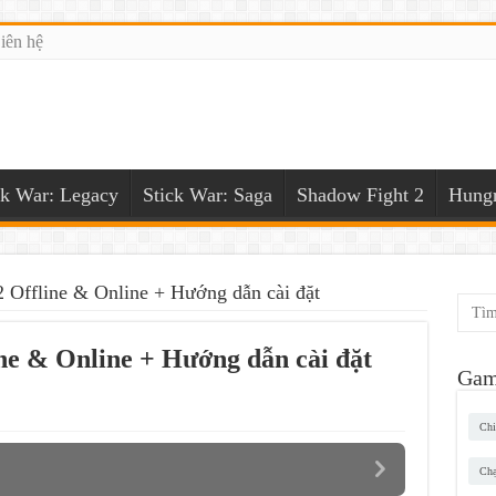
iên hệ
ck War: Legacy
Stick War: Saga
Shadow Fight 2
Hungr
Offline & Online + Hướng dẫn cài đặt
e & Online + Hướng dẫn cài đặt
Gam
Chi
Chạ