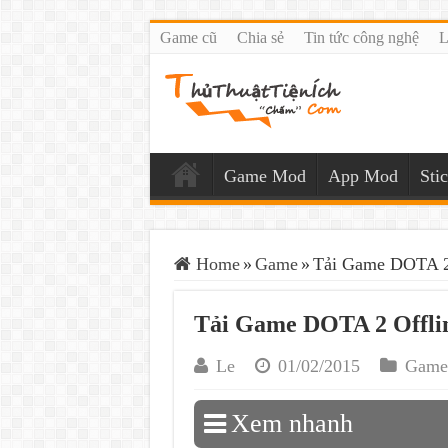
Game cũ
Chia sẻ
Tin tức công nghệ
L
Game Mod
App Mod
Sti
Home
»
Game
»
Tải Game DOTA 2 
Tải Game DOTA 2 Offlin
Le
01/02/2015
Game
Xem nhanh