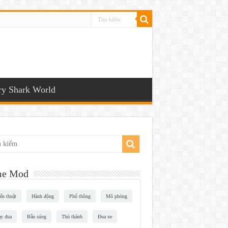
y Shark World
e Mod
ến thuật
Hành động
Phổ thông
Mô phỏng
y đua
Bắn súng
Thủ thành
Đua xe