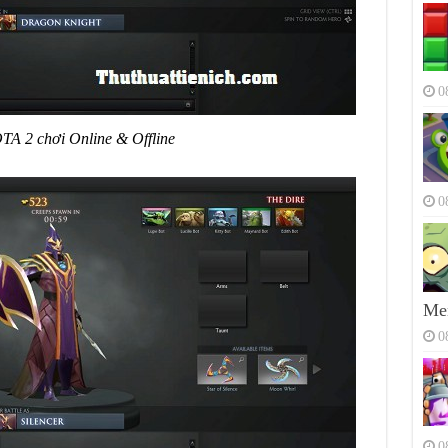
0
A 2 chơi Online & Offline
0
Men
0
0