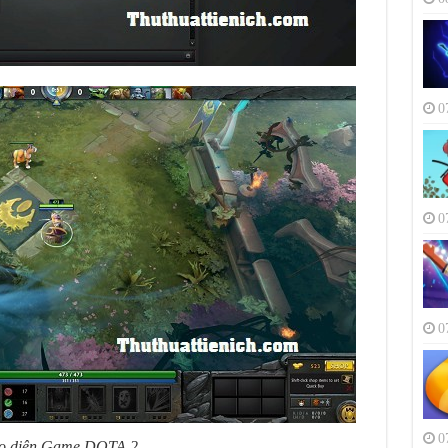
0
0
0
0
o diện Game DOTA 2