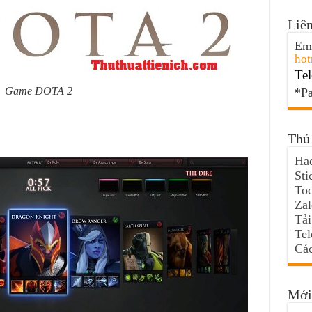
Liên
Ema
hot
Tel
Game DOTA 2
*Pa
Thủ 
Hac
Sti
Toc
Za
Tải
Te
Các
Mới