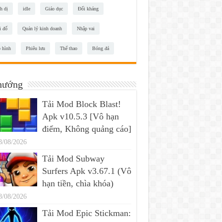
h dị
idle
Giáo dục
Đối kháng
i đố
Quản lý kinh doanh
Nhập vai
 hình
Phiêu lưu
Thể thao
Bóng đá
hướng
Tải Mod Block Blast!
Apk v10.5.3 [Vô hạn
điểm, Không quảng cáo]
8/08/2026
Tải Mod Subway
Surfers Apk v3.67.1 (Vô
hạn tiền, chìa khóa)
8/08/2026
Tải Mod Epic Stickman: