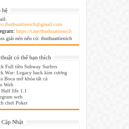
 hệ
il:
ro.thuthuattienich@gmail.com
egram:
https://t.me/thuthuattienich
ss giải nén nếu có: thuthuattienich
thuật có thể bạn thích
k Full tiền Subway Surfers
ck War: Legacy hack kim cương
a Boca mở khóa tất cả
lo Web
 Half life 1.1
legram web
h chơi Poker
 Cập Nhật