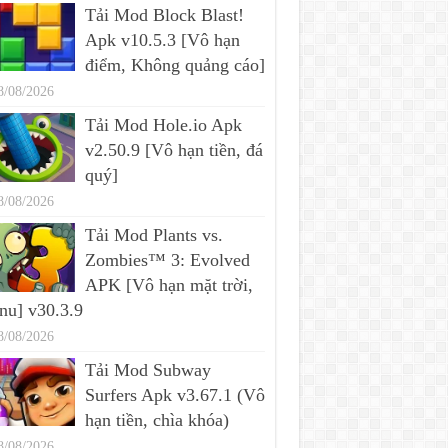
Tải Mod Block Blast!
Apk v10.5.3 [Vô hạn
điểm, Không quảng cáo]
8/08/2026
Tải Mod Hole.io Apk
v2.50.9 [Vô hạn tiền, đá
quý]
8/08/2026
Tải Mod Plants vs.
Zombies™ 3: Evolved
APK [Vô hạn mặt trời,
u] v30.3.9
8/08/2026
Tải Mod Subway
Surfers Apk v3.67.1 (Vô
hạn tiền, chìa khóa)
8/08/2026