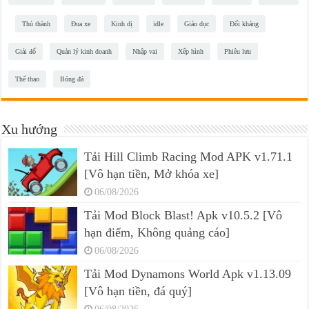
Thủ thành
Đua xe
Kinh dị
idle
Giáo dục
Đối kháng
Giải đố
Quản lý kinh doanh
Nhập vai
Xếp hình
Phiêu lưu
Thể thao
Bóng đá
Xu hướng
Tải Hill Climb Racing Mod APK v1.71.1
[Vô hạn tiền, Mở khóa xe]
06/08/2026
Tải Mod Block Blast! Apk v10.5.2 [Vô
hạn điểm, Không quảng cáo]
06/08/2026
Tải Mod Dynamons World Apk v1.13.09
[Vô hạn tiền, đá quý]