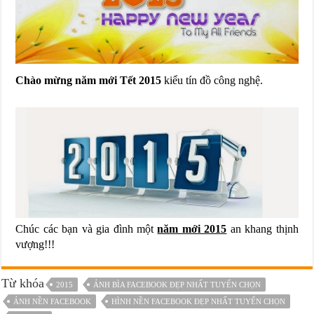
Chào mừng năm mới Tết 2015
kiểu tín đồ công nghệ.
Chúc các bạn và gia đình một
năm mới 2015
an khang thịnh
vượng!!!
Từ khóa
2015
ẢNH BÌA FACEBOOK ĐẸP NHẤT TUYỂN CHỌN
ẢNH NỀN FACEBOOK
HÌNH NỀN FACEBOOK ĐẸP NHẤT TUYỂN CHỌN