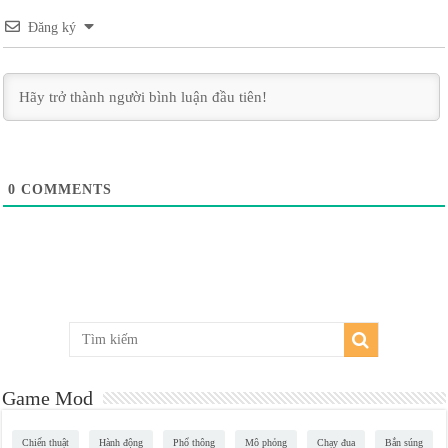
Đăng ký
0
COMMENTS
Game Mod
Chiến thuật
Hành động
Phổ thông
Mô phỏng
Chạy đua
Bắn súng