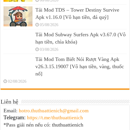
06/08/2026
Tải Mod TDS – Tower Destiny Survive
Apk v1.16.0 [Vô hạn tiền, đá quý]
05/08/2026
Tải Mod Subway Surfers Apk v3.67.0 (Vô
hạn tiền, chìa khóa)
03/08/2026
Tải Mod Tom Biết Nói Rượt Vàng Apk
v26.3.15.19007 [Vô hạn tiền, vàng, thuốc
nổ]
02/08/2026
Liên hệ
Email:
hotro.thuthuattienich@gmail.com
Telegram:
https://t.me/thuthuattienich
*Pass giải nén nếu có: thuthuattienich