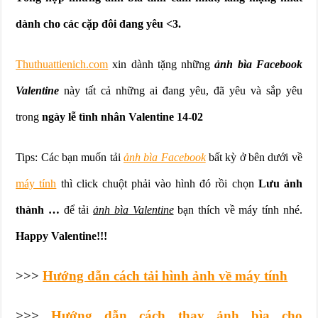
dành cho các cặp đôi đang yêu <3.
Thuthuattienich.com
xin dành tặng những
ảnh bìa Facebook
Valentine
này tất cả những ai đang yêu, đã yêu và sắp yêu
trong
ngày lễ tình nhân Valentine 14-02
Tips: Các bạn muốn tải
ảnh bìa Facebook
bất kỳ ở bên dưới về
máy tính
thì click chuột phải vào hình đó rồi chọn
Lưu ảnh
thành …
để tải
ảnh bìa Valentine
bạn thích về máy tính nhé.
Happy Valentine!!!
>>>
Hướng dẫn cách tải hình ảnh về máy tính
>>>
Hướng dẫn cách thay ảnh bìa cho