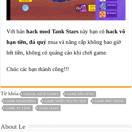
Với bản
hack mod Tank Stars
này bạn có
hack vô
hạn tiền, đá quý
mua và nâng cấp không bao giờ
hết tiền, không có quảng cáo khi chơi game.
Chúc các bạn thành công!!!
Từ khóa
CASUAL AZUR GAMES
GAME BẮN SÚNG
GAME HÀNH ĐỘNG
GAME NHIỀU NGƯỜI CHƠI
GAME PHỔ THÔNG
GAME XE TĂNG
TANK STARS
About Le