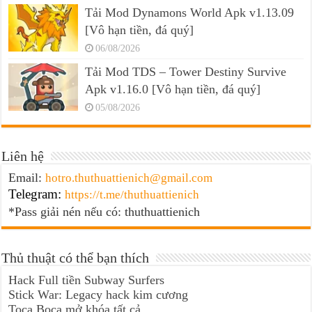
Tải Mod Dynamons World Apk v1.13.09
[Vô hạn tiền, đá quý]
06/08/2026
Tải Mod TDS – Tower Destiny Survive
Apk v1.16.0 [Vô hạn tiền, đá quý]
05/08/2026
Liên hệ
Email:
hotro.thuthuattienich@gmail.com
Telegram:
https://t.me/thuthuattienich
*Pass giải nén nếu có: thuthuattienich
Thủ thuật có thể bạn thích
Hack Full tiền Subway Surfers
Stick War: Legacy hack kim cương
Toca Boca mở khóa tất cả