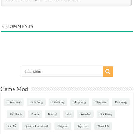
0
COMMENTS
Game Mod
Chiến thuật
Hành động
Phổ thông
Mô phỏng
Chạy đua
Bắn súng
Thủ thành
Đua xe
Kinh dị
idle
Giáo dục
Đối kháng
Giải đố
Quản lý kinh doanh
Nhập vai
Xếp hình
Phiêu lưu