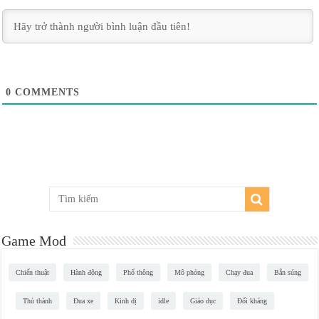
0
COMMENTS
Game Mod
Chiến thuật
Hành động
Phổ thông
Mô phỏng
Chạy đua
Bắn súng
Thủ thành
Đua xe
Kinh dị
idle
Giáo dục
Đối kháng