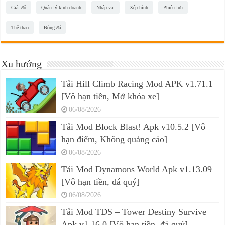
Giải đố
Quản lý kinh doanh
Nhập vai
Xếp hình
Phiêu lưu
Thể thao
Bóng đá
Xu hướng
Tải Hill Climb Racing Mod APK v1.71.1
[Vô hạn tiền, Mở khóa xe]
06/08/2026
Tải Mod Block Blast! Apk v10.5.2 [Vô
hạn điểm, Không quảng cáo]
06/08/2026
Tải Mod Dynamons World Apk v1.13.09
[Vô hạn tiền, đá quý]
06/08/2026
Tải Mod TDS – Tower Destiny Survive
Apk v1.16.0 [Vô hạn tiền, đá quý]