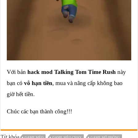
Với bản
hack mod Talking Tom Time Rush
này
bạn có
vô hạn tiền
, mua và nâng cấp không bao
giờ hết tiền.
Chúc các bạn thành công!!!
Từ khóa
GAME MÈO
GAME MÈO CHẠY
GAME MÔ PHỎNG