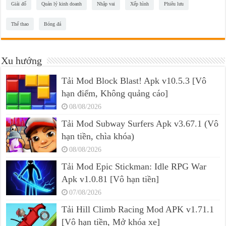
Giải đố
Quản lý kinh doanh
Nhập vai
Xếp hình
Phiêu lưu
Thể thao
Bóng đá
Xu hướng
Tải Mod Block Blast! Apk v10.5.3 [Vô
hạn điểm, Không quảng cáo]
08/08/2026
Tải Mod Subway Surfers Apk v3.67.1 (Vô
hạn tiền, chìa khóa)
08/08/2026
Tải Mod Epic Stickman: Idle RPG War
Apk v1.0.81 [Vô hạn tiền]
07/08/2026
Tải Hill Climb Racing Mod APK v1.71.1
[Vô hạn tiền, Mở khóa xe]