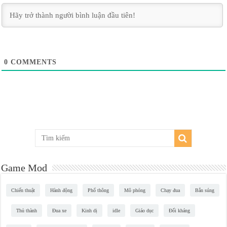
0
COMMENTS
Game Mod
Chiến thuật
Hành động
Phổ thông
Mô phỏng
Chạy đua
Bắn súng
Thủ thành
Đua xe
Kinh dị
idle
Giáo dục
Đối kháng