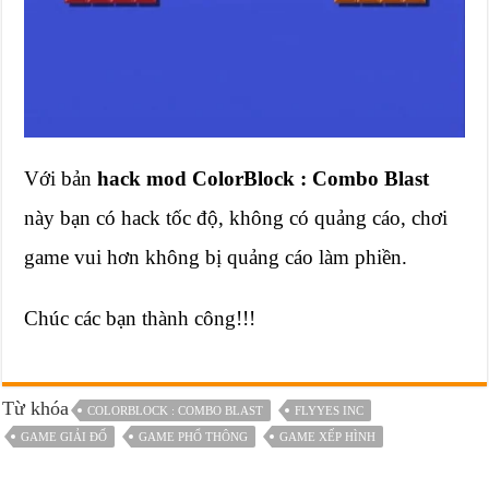
Với bản
hack mod ColorBlock : Combo Blast
này bạn có hack tốc độ, không có quảng cáo, chơi
game vui hơn không bị quảng cáo làm phiền.
Chúc các bạn thành công!!!
Từ khóa
COLORBLOCK : COMBO BLAST
FLYYES INC
GAME GIẢI ĐỐ
GAME PHỔ THÔNG
GAME XẾP HÌNH