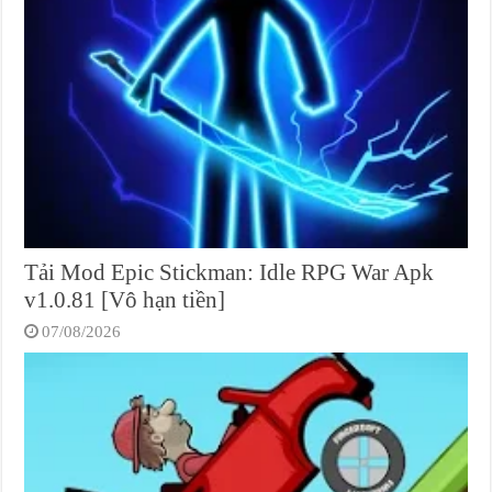
Tải Mod Epic Stickman: Idle RPG War Apk
v1.0.81 [Vô hạn tiền]
07/08/2026