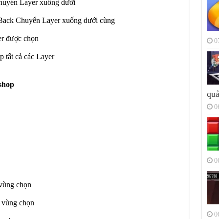
huyển Layer xuống dưới
Back Chuyển Layer xuống dưới cùng
r được chọn
0
tất cả các Layer
shop
quả
0
0
vùng chọn
 vùng chọn
0