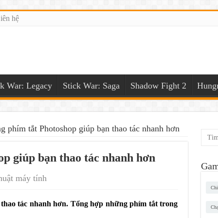
iên hệ
ck War: Legacy
Stick War: Saga
Shadow Fight 2
Hungr
 phím tắt Photoshop giúp bạn thao tác nhanh hơn
p giúp bạn thao tác nhanh hơn
Gam
huật máy tính
Chi
thao tác nhanh hơn. Tổng hợp những phím tắt trong
Chạ