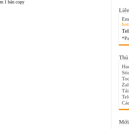
m 1 bản copy
Liên
Ema
hot
Tel
*Pa
Thủ 
Hac
Sti
Toc
Za
Tải
Te
Các
Mới