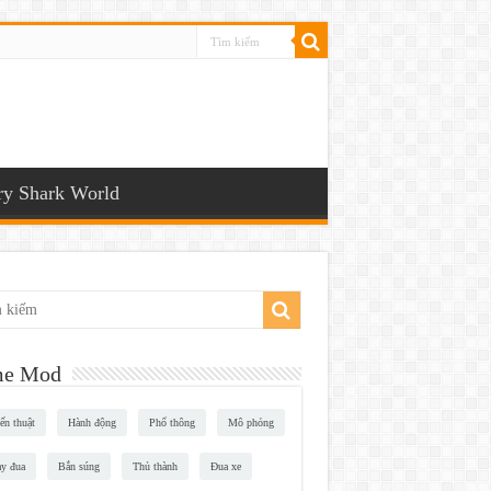
y Shark World
e Mod
ến thuật
Hành động
Phổ thông
Mô phỏng
y đua
Bắn súng
Thủ thành
Đua xe