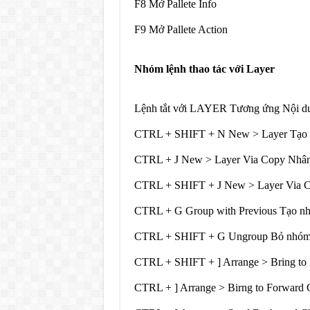
F8 Mở Pallete Info
F9 Mở Pallete Action
Nhóm lệnh thao tác với Layer
Lệnh tắt với LAYER Tương ứng Nội d
CTRL + SHIFT + N New > Layer Tạo 
CTRL + J New > Layer Via Copy Nhân
CTRL + SHIFT + J New > Layer Via C
CTRL + G Group with Previous Tạo n
CTRL + SHIFT + G Ungroup Bỏ nhóm
CTRL + SHIFT + ] Arrange > Bring to 
CTRL + ] Arrange > Birng to Forward C