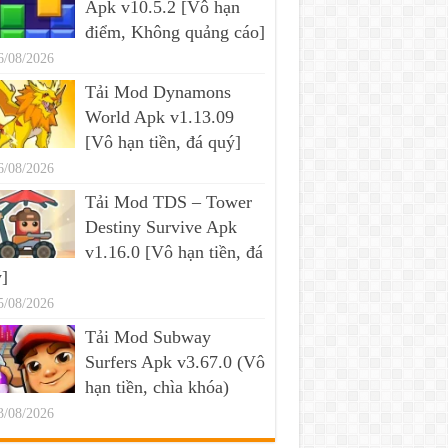
Apk v10.5.2 [Vô hạn
điểm, Không quảng cáo]
6/08/2026
Tải Mod Dynamons
World Apk v1.13.09
[Vô hạn tiền, đá quý]
6/08/2026
Tải Mod TDS – Tower
Destiny Survive Apk
v1.16.0 [Vô hạn tiền, đá
]
5/08/2026
Tải Mod Subway
Surfers Apk v3.67.0 (Vô
hạn tiền, chìa khóa)
3/08/2026