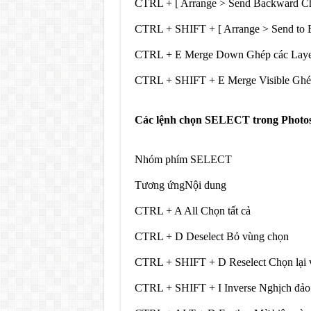
CTRL + [ Arrange > Send Backward C
CTRL + SHIFT + [ Arrange > Send to 
CTRL + E Merge Down Ghép các Laye
CTRL + SHIFT + E Merge Visible Ghép 
Các lệnh chọn SELECT trong Photo
Nhóm phím SELECT
Tương ứngNội dung
CTRL + A All Chọn tất cả
CTRL + D Deselect Bỏ vùng chọn
CTRL + SHIFT + D Reselect Chọn lại 
CTRL + SHIFT + I Inverse Nghịch đảo