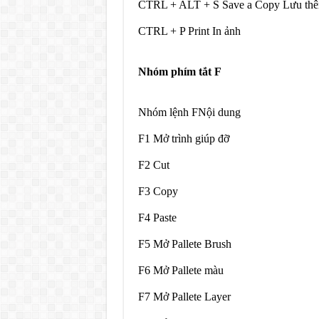
CTRL + ALT + S Save a Copy Lưu thê
CTRL + P Print In ảnh
Nhóm phím tắt F
Nhóm lệnh FNội dung
F1 Mở trình giúp đỡ
F2 Cut
F3 Copy
F4 Paste
F5 Mở Pallete Brush
F6 Mở Pallete màu
F7 Mở Pallete Layer