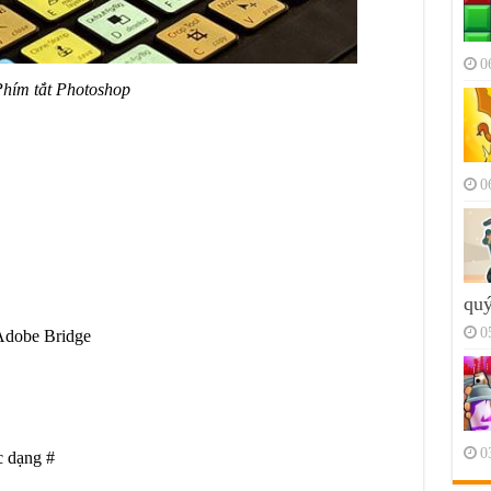
0
hím tắt Photoshop
0
quý
0
Adobe Bridge
0
 dạng #