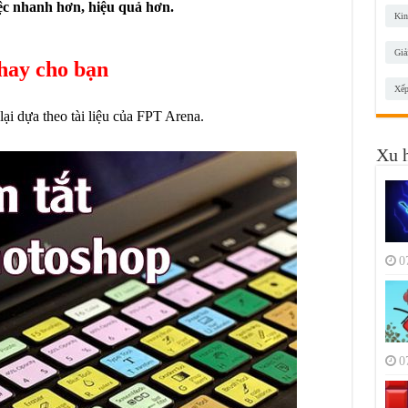
ệc nhanh hơn, hiệu quả hơn.
Kin
Giả
hay cho bạn
Xếp
ại dựa theo tài liệu của FPT Arena.
Xu 
0
0