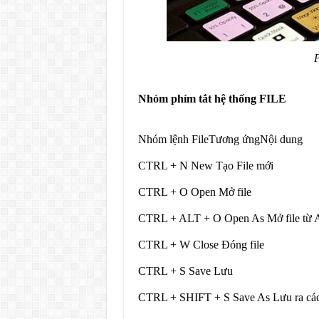
P
Nhóm phím tắt hệ thống FILE
Nhóm lệnh FileTương ứngNội dung
CTRL + N New Tạo File mới
CTRL + O Open Mở file
CTRL + ALT + O Open As Mở file từ 
CTRL + W Close Đóng file
CTRL + S Save Lưu
CTRL + SHIFT + S Save As Lưu ra các