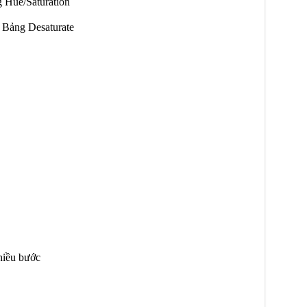
 Hue/Saturation
 Bảng Desaturate
hiều bước