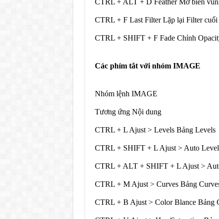
CTRL + ALT + D Feather Mờ biên vùn
CTRL + F Last Filter Lặp lại Filter cuối
CTRL + SHIFT + F Fade Chỉnh Opacit
Các phím tắt với nhóm IMAGE
Nhóm lệnh IMAGE
Tương ứng Nội dung
CTRL + L Ajust > Levels Bảng Levels
CTRL + SHIFT + L Ajust > Auto Level
CTRL + ALT + SHIFT + L Ajust > Auto 
CTRL + M Ajust > Curves Bảng Curve
CTRL + B Ajust > Color Blance Bảng 