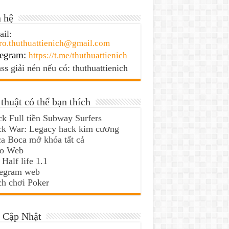
 hệ
il:
ro.thuthuattienich@gmail.com
egram:
https://t.me/thuthuattienich
ss giải nén nếu có: thuthuattienich
thuật có thể bạn thích
k Full tiền Subway Surfers
ck War: Legacy hack kim cương
a Boca mở khóa tất cả
lo Web
 Half life 1.1
legram web
h chơi Poker
 Cập Nhật