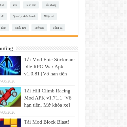
h dị
idle
Giáo dục
Đối kháng
i đố
Quản lý kinh doanh
Nhập vai
 hình
Phiêu lưu
Thể thao
Bóng đá
hướng
Tải Mod Epic Stickman:
Idle RPG War Apk
v1.0.81 [Vô hạn tiền]
7/08/2026
Tải Hill Climb Racing
Mod APK v1.71.1 [Vô
hạn tiền, Mở khóa xe]
7/08/2026
Tải Mod Block Blast!