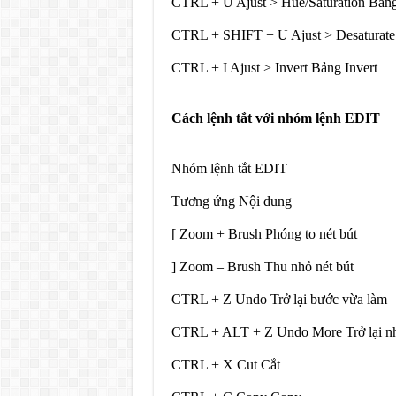
CTRL + U Ajust > Hue/Saturation Bảng
CTRL + SHIFT + U Ajust > Desaturate
CTRL + I Ajust > Invert Bảng Invert
Cách lệnh tắt với nhóm lệnh EDIT
Nhóm lệnh tắt EDIT
Tương ứng Nội dung
[ Zoom + Brush Phóng to nét bút
] Zoom – Brush Thu nhỏ nét bút
CTRL + Z Undo Trở lại bước vừa làm
CTRL + ALT + Z Undo More Trở lại n
CTRL + X Cut Cắt