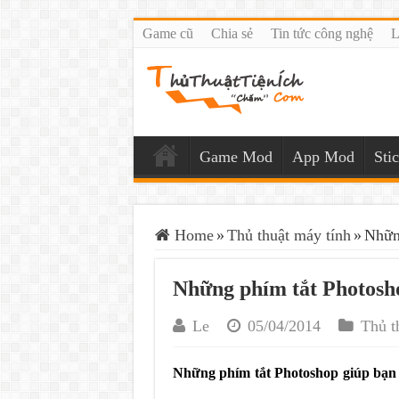
Game cũ
Chia sẻ
Tin tức công nghệ
L
Game Mod
App Mod
Sti
Home
»
Thủ thuật máy tính
»
Những
Những phím tắt Photosho
Le
05/04/2014
Thủ t
Những phím tắt Photoshop giúp bạn 