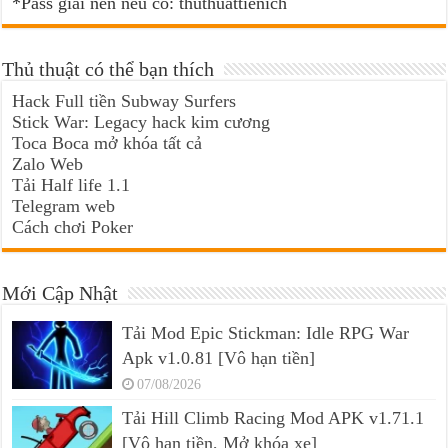
*Pass giải nén nếu có: thuthuattienich
Thủ thuật có thể bạn thích
Hack Full tiền Subway Surfers
Stick War: Legacy hack kim cương
Toca Boca mở khóa tất cả
Zalo Web
Tải Half life 1.1
Telegram web
Cách chơi Poker
Mới Cập Nhật
Tải Mod Epic Stickman: Idle RPG War
Apk v1.0.81 [Vô hạn tiền]
07/08/2026
Tải Hill Climb Racing Mod APK v1.71.1
[Vô hạn tiền, Mở khóa xe]