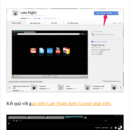
Kết quả với g
iao diện Late Night được Google phát triển
.