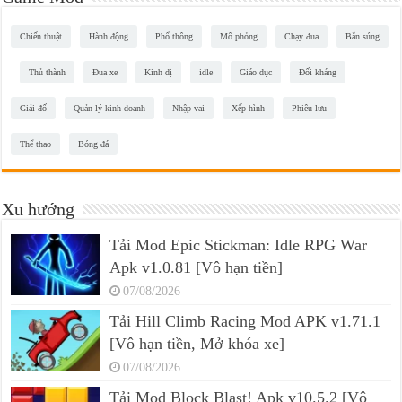
Chiến thuật
Hành động
Phổ thông
Mô phỏng
Chạy đua
Bắn súng
Thủ thành
Đua xe
Kinh dị
idle
Giáo dục
Đối kháng
Giải đố
Quản lý kinh doanh
Nhập vai
Xếp hình
Phiêu lưu
Thể thao
Bóng đá
Xu hướng
Tải Mod Epic Stickman: Idle RPG War
Apk v1.0.81 [Vô hạn tiền]
07/08/2026
Tải Hill Climb Racing Mod APK v1.71.1
[Vô hạn tiền, Mở khóa xe]
07/08/2026
Tải Mod Block Blast! Apk v10.5.2 [Vô