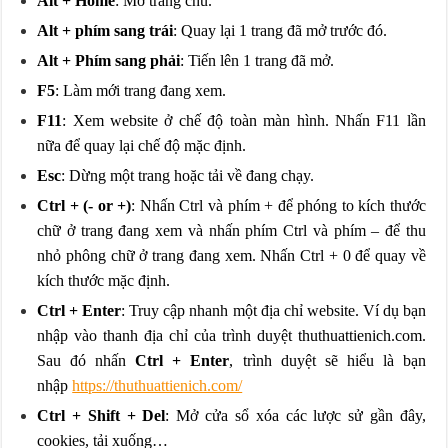
Alt + Home
: Mở trang chủ.
Alt + phím sang trái
: Quay lại 1 trang đã mở trước đó.
Alt + Phím sang phải
: Tiến lên 1 trang đã mở.
F5
: Làm mới trang đang xem.
F11
: Xem website ở chế độ toàn màn hình. Nhấn F11 lần
nữa để quay lại chế độ mặc định.
Esc
: Dừng một trang hoặc tải về đang chạy.
Ctrl + (- or +)
: Nhấn Ctrl và phím + để phóng to kích thước
chữ ở trang đang xem và nhấn phím Ctrl và phím – để thu
nhỏ phông chữ ở trang đang xem. Nhấn Ctrl + 0 để quay về
kích thước mặc định.
Ctrl + Enter
: Truy cập nhanh một địa chỉ website. Ví dụ bạn
nhập vào thanh địa chỉ của trình duyệt thuthuattienich.com.
Sau đó nhấn
Ctrl + Enter
, trình duyệt sẽ hiểu là bạn
nhập
https://thuthuattienich.com/
Ctrl + Shift + Del
: Mở cửa sổ xóa các lược sử gần đây,
cookies, tải xuống…