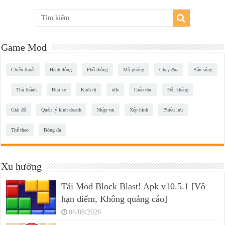
Game Mod
Chiến thuật
Hành động
Phổ thông
Mô phỏng
Chạy đua
Bắn súng
Thủ thành
Đua xe
Kinh dị
idle
Giáo dục
Đối kháng
Giải đố
Quản lý kinh doanh
Nhập vai
Xếp hình
Phiêu lưu
Thể thao
Bóng đá
Xu hướng
Tải Mod Block Blast! Apk v10.5.1 [Vô
hạn điểm, Không quảng cáo]
06/08/2026