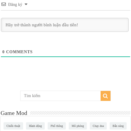
Đăng ký
0
COMMENTS
Game Mod
Chiến thuật
Hành động
Phổ thông
Mô phỏng
Chạy đua
Bắn súng