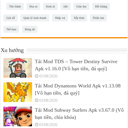
Thủ thành
Đua xe
Kinh dị
idle
Giáo dục
Đối kháng
Giải đố
Quản lý kinh doanh
Nhập vai
Xếp hình
Phiêu lưu
Thể thao
Bóng đá
Xu hướng
Tải Mod TDS – Tower Destiny Survive
Apk v1.16.0 [Vô hạn tiền, đá quý]
05/08/2026
Tải Mod Dynamons World Apk v1.13.08
[Vô hạn tiền, đá quý]
03/08/2026
Tải Mod Subway Surfers Apk v3.67.0 (Vô
hạn tiền, chìa khóa)
03/08/2026