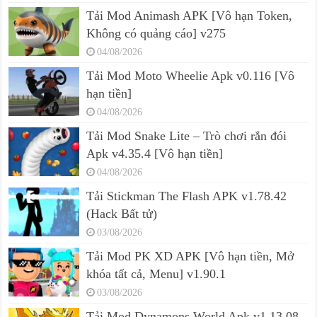
Tải Mod Animash APK [Vô hạn Token,
Không có quảng cáo] v275
04/08/2026
Tải Mod Moto Wheelie Apk v0.116 [Vô
hạn tiền]
04/08/2026
Tải Mod Snake Lite – Trò chơi rắn đói
Apk v4.35.4 [Vô hạn tiền]
04/08/2026
Tải Stickman The Flash APK v1.78.42
(Hack Bất tử)
03/08/2026
Tải Mod PK XD APK [Vô hạn tiền, Mở
khóa tất cả, Menu] v1.90.1
03/08/2026
Tải Mod Dynamons World Apk v1.13.08