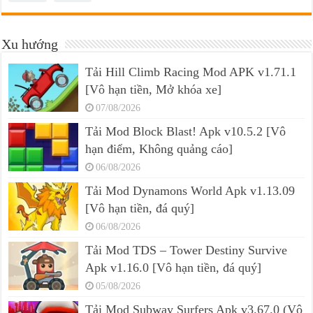
Xu hướng
Tải Hill Climb Racing Mod APK v1.71.1
[Vô hạn tiền, Mở khóa xe]
07/08/2026
Tải Mod Block Blast! Apk v10.5.2 [Vô
hạn điểm, Không quảng cáo]
06/08/2026
Tải Mod Dynamons World Apk v1.13.09
[Vô hạn tiền, đá quý]
06/08/2026
Tải Mod TDS – Tower Destiny Survive
Apk v1.16.0 [Vô hạn tiền, đá quý]
05/08/2026
Tải Mod Subway Surfers Apk v3.67.0 (Vô