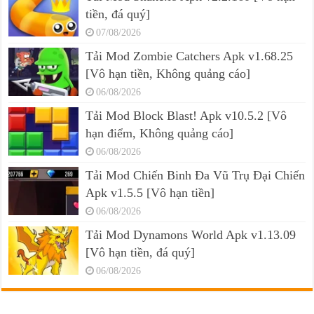
tiền, đá quý]
07/08/2026
Tải Mod Zombie Catchers Apk v1.68.25
[Vô hạn tiền, Không quảng cáo]
06/08/2026
Tải Mod Block Blast! Apk v10.5.2 [Vô
hạn điểm, Không quảng cáo]
06/08/2026
Tải Mod Chiến Binh Đa Vũ Trụ Đại Chiến
Apk v1.5.5 [Vô hạn tiền]
06/08/2026
Tải Mod Dynamons World Apk v1.13.09
[Vô hạn tiền, đá quý]
06/08/2026