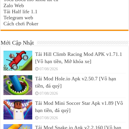
Zalo Web
Tải Half life 1.1
Telegram web
Cách chơi Poker
Mới Cập Nhật
Tải Hill Climb Racing Mod APK v1.71.1
[Vô hạn tiền, Mở khóa xe]
07/08/2026
Tải Mod Hole.io Apk v2.50.7 [Vô hạn
tiền, đá quý]
07/08/2026
Tải Mod Mini Soccer Star Apk v1.89 [Vô
hạn tiền, đá quý]
07/08/2026
Tải Mod Snake.io Apk v2.2.160 [Vô hạn