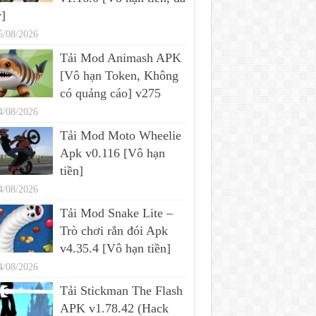
]
5/08/2026
Tải Mod Animash APK
[Vô hạn Token, Không
có quảng cáo] v275
4/08/2026
Tải Mod Moto Wheelie
Apk v0.116 [Vô hạn
tiền]
4/08/2026
Tải Mod Snake Lite –
Trò chơi rắn đói Apk
v4.35.4 [Vô hạn tiền]
4/08/2026
Tải Stickman The Flash
APK v1.78.42 (Hack