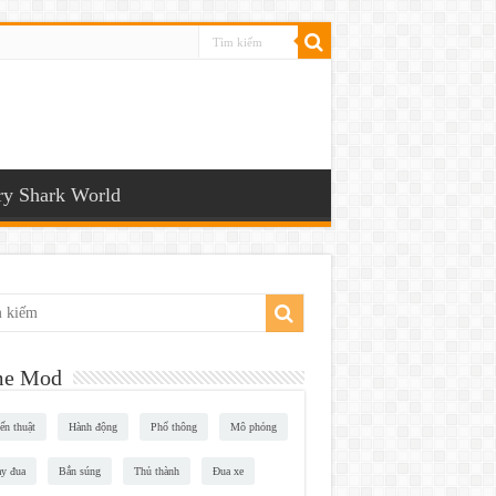
y Shark World
e Mod
ến thuật
Hành động
Phổ thông
Mô phỏng
y đua
Bắn súng
Thủ thành
Đua xe