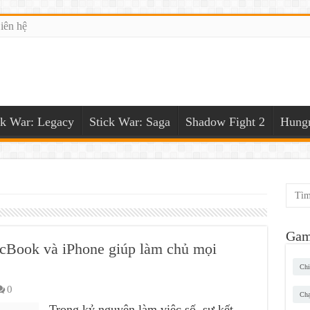
iên hệ
ck War: Legacy
Stick War: Saga
Shadow Fight 2
Hungr
Gam
MacBook và iPhone giúp làm chủ mọi
Chi
0
Chạ
Trong kỷ nguyên làm việc số, sự kết