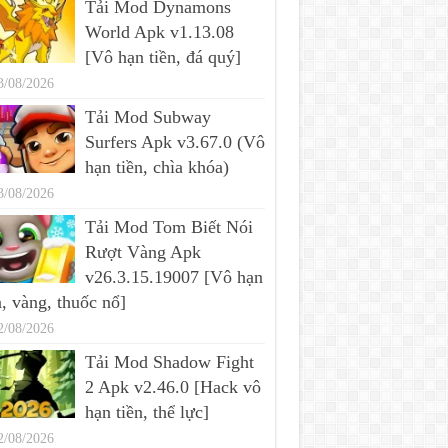
Tải Mod Dynamons
World Apk v1.13.08
[Vô hạn tiền, đá quý]
3/08/2026
Tải Mod Subway
Surfers Apk v3.67.0 (Vô
hạn tiền, chìa khóa)
3/08/2026
Tải Mod Tom Biết Nói
Rượt Vàng Apk
v26.3.15.19007 [Vô hạn
n, vàng, thuốc nổ]
2/08/2026
Tải Mod Shadow Fight
2 Apk v2.46.0 [Hack vô
hạn tiền, thể lực]
2/08/2026