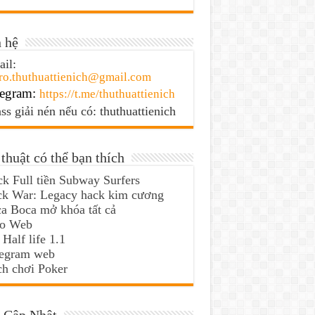
 hệ
il:
ro.thuthuattienich@gmail.com
egram:
https://t.me/thuthuattienich
ss giải nén nếu có: thuthuattienich
thuật có thể bạn thích
k Full tiền Subway Surfers
ck War: Legacy hack kim cương
a Boca mở khóa tất cả
lo Web
 Half life 1.1
legram web
h chơi Poker