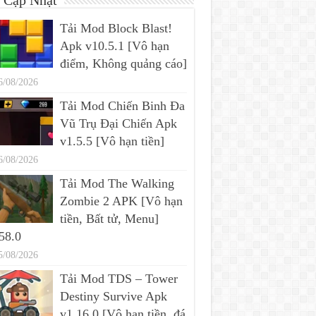
 Cập Nhật
Tải Mod Block Blast!
Apk v10.5.1 [Vô hạn
điểm, Không quảng cáo]
6/08/2026
Tải Mod Chiến Binh Đa
Vũ Trụ Đại Chiến Apk
v1.5.5 [Vô hạn tiền]
6/08/2026
Tải Mod The Walking
Zombie 2 APK [Vô hạn
tiền, Bất tử, Menu]
58.0
5/08/2026
Tải Mod TDS – Tower
Destiny Survive Apk
v1.16.0 [Vô hạn tiền, đá