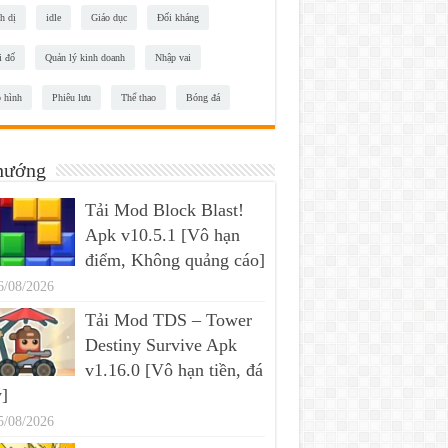
h dị
idle
Giáo dục
Đối kháng
i đố
Quản lý kinh doanh
Nhập vai
 hình
Phiêu lưu
Thể thao
Bóng đá
hướng
Tải Mod Block Blast!
Apk v10.5.1 [Vô hạn
điểm, Không quảng cáo]
6/08/2026
Tải Mod TDS – Tower
Destiny Survive Apk
v1.16.0 [Vô hạn tiền, đá
]
5/08/2026