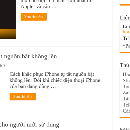
thở chờ đợi “cú hích” lớn nhất từ
Apple, và câu …
Liên
Xem chi tiết »
Ema
hot
Tel
*Pa
t nguồn bật không lên
Thủ 
0
Cách khắc phục iPhone tự tắt nguồn bật
Hac
không lên. Đôi khi chiếc điện thoại iPhone
Sti
của bạn đang dùng …
Toc
Za
Xem chi tiết »
Tải
Te
Các
cho người mới sử dụng