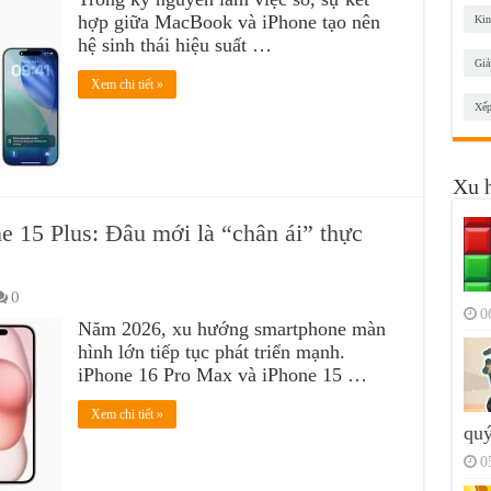
hợp giữa MacBook và iPhone tạo nên
Kin
hệ sinh thái hiệu suất …
Giả
Xem chi tiết »
Xếp
Xu 
e 15 Plus: Đâu mới là “chân ái” thực
0
0
Năm 2026, xu hướng smartphone màn
hình lớn tiếp tục phát triển mạnh.
iPhone 16 Pro Max và iPhone 15 …
Xem chi tiết »
quý
0