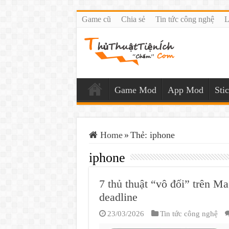
Game cũ
Chia sẻ
Tin tức công nghệ
L
Game Mod
App Mod
Sti
Home
»
Thẻ:
iphone
iphone
7 thủ thuật “vô đối” trên 
deadline
23/03/2026
Tin tức công nghệ