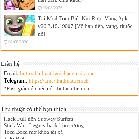
03/08/2026
Tải Mod Tom Biết Nói Rượt Vàng Apk
v26.3.15.19007 [Vô hạn tiền, vàng, thuốc
nổ]
02/08/2026
Liên hệ
Email:
hotro.thuthuattienich@gmail.com
Telegram:
https://t.me/thuthuattienich
*Pass giải nén nếu có: thuthuattienich
Thủ thuật có thể bạn thích
Hack Full tiền Subway Surfers
Stick War: Legacy hack kim cương
Toca Boca mở khóa tất cả
Zalo Web