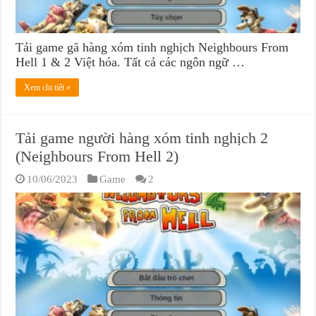
Tải game gã hàng xóm tinh nghịch Neighbours From
Hell 1 & 2 Việt hóa. Tất cả các ngôn ngữ …
Xem chi tiết »
Tải game người hàng xóm tinh nghịch 2
(Neighbours From Hell 2)
10/06/2023
Game
2