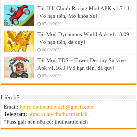
Tải Hill Climb Racing Mod APK v1.71.1
[Vô hạn tiền, Mở khóa xe]
07/08/2026
Tải Mod Dynamons World Apk v1.13.09
[Vô hạn tiền, đá quý]
06/08/2026
Tải Mod TDS – Tower Destiny Survive
Apk v1.16.0 [Vô hạn tiền, đá quý]
05/08/2026
Liên hệ
Email:
hotro.thuthuattienich@gmail.com
Telegram:
https://t.me/thuthuattienich
*Pass giải nén nếu có: thuthuattienich