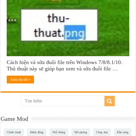
Cách hiện và sửa đuôi file trên Windows 7/8/8.1/10.
Thủ thuật này sẽ giúp bạn xem và sửa đuôi file …
Xem chi tiết »
Game Mod
Chiến thuật
Hành động
Phổ thông
Mô phỏng
Chạy đua
Bắn súng