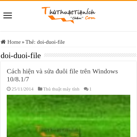
Home
»
Thẻ:
doi-duoi-file
doi-duoi-file
Cách hiện và sửa đuôi file trên Windows
10/8.1/7
25/11/2014
Thủ thuật máy tính
1