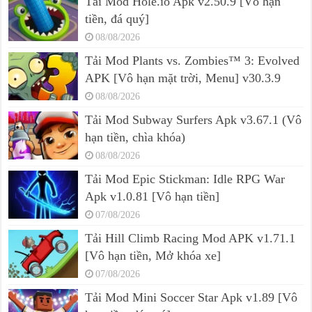
Tải Mod Hole.io Apk v2.50.9 [Vô hạn
tiền, đá quý]
08/08/2026
Tải Mod Plants vs. Zombies™ 3: Evolved
APK [Vô hạn mặt trời, Menu] v30.3.9
08/08/2026
Tải Mod Subway Surfers Apk v3.67.1 (Vô
hạn tiền, chìa khóa)
08/08/2026
Tải Mod Epic Stickman: Idle RPG War
Apk v1.0.81 [Vô hạn tiền]
07/08/2026
Tải Hill Climb Racing Mod APK v1.71.1
[Vô hạn tiền, Mở khóa xe]
07/08/2026
Tải Mod Mini Soccer Star Apk v1.89 [Vô