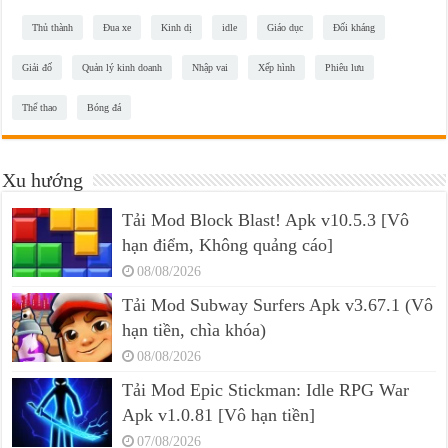
Thủ thành
Đua xe
Kinh dị
idle
Giáo dục
Đối kháng
Giải đố
Quản lý kinh doanh
Nhập vai
Xếp hình
Phiêu lưu
Thể thao
Bóng đá
Xu hướng
Tải Mod Block Blast! Apk v10.5.3 [Vô
hạn điểm, Không quảng cáo]
08/08/2026
Tải Mod Subway Surfers Apk v3.67.1 (Vô
hạn tiền, chìa khóa)
08/08/2026
Tải Mod Epic Stickman: Idle RPG War
Apk v1.0.81 [Vô hạn tiền]
07/08/2026