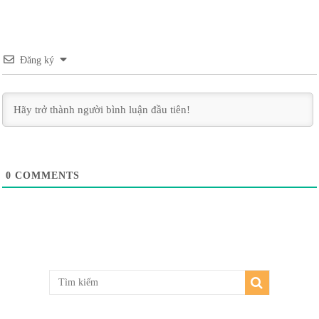
Đăng ký
0
COMMENTS