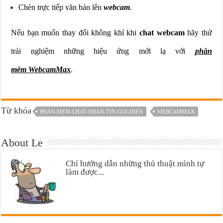
Chèn trực tiếp văn bản lên
webcam
.
Nếu bạn muốn thay đổi không khí khi
chat webcam
hãy thử
trải nghiệm những hiệu ứng mới lạ với
phần
mềm WebcamMax
.
Từ khóa
PHAN-MEM-CHAT-NHAN-TIN-GOI-DIEN
WEBCAMMAX
About Le
Chỉ hướng dẫn những thủ thuật mình tự
làm được...