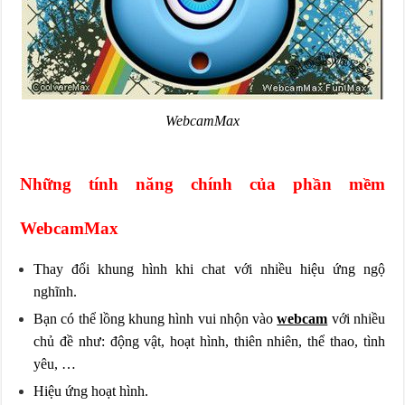
WebcamMax
Những tính năng chính của phần mềm
WebcamMax
Thay đổi khung hình khi chat với nhiều hiệu ứng ngộ
nghĩnh.
Bạn có thể lồng khung hình vui nhộn vào
webcam
với nhiều
chủ đề như: động vật, hoạt hình, thiên nhiên, thể thao, tình
yêu, …
Hiệu ứng hoạt hình.