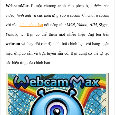
WebcamMax
là một chương trình cho phép bạn
thêm các
video, hình ảnh và các hiệu ứng vào webcam khi chat webcam
với các
phân mềm chat
nổi tiếng như
MSN, Yahoo, AIM, Skype,
Paltalk,
… Bạn có thể thêm một nhiều hiệu ứng lên trên
webcam
và thay đổi các đặc tính bởi chính bạn với hàng ngàn
hiệu ứng có sẵn và trực tuyến sẵn có. Bạn cũng có thể tự tạo
các hiệu ứng của chính bạn.