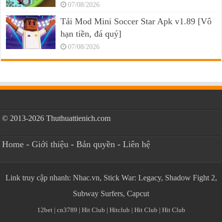
07/08/2026
Tải Mod Mini Soccer Star Apk v1.89 [Vô
hạn tiền, đá quý]
07/08/2026
© 2013-2026 Thuthuattienich.com
Home
-
Giới thiệu
-
Bản quyền
-
Liên hệ
Link truy cập nhanh:
Nhac.vn
,
Stick War: Legacy
,
Shadow Fight 2
,
Subway Surfers
,
Capcut
12bet
|
cn3789
|
Hit Club
|
Hitclub
|
Hit Club
|
Hit Club