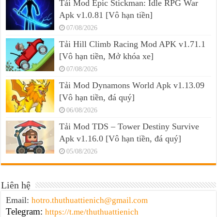
Tải Mod Epic Stickman: Idle RPG War
Apk v1.0.81 [Vô hạn tiền]
07/08/2026
Tải Hill Climb Racing Mod APK v1.71.1
[Vô hạn tiền, Mở khóa xe]
07/08/2026
Tải Mod Dynamons World Apk v1.13.09
[Vô hạn tiền, đá quý]
06/08/2026
Tải Mod TDS – Tower Destiny Survive
Apk v1.16.0 [Vô hạn tiền, đá quý]
05/08/2026
Liên hệ
Email:
hotro.thuthuattienich@gmail.com
Telegram:
https://t.me/thuthuattienich