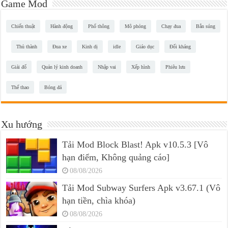
Game Mod
Chiến thuật
Hành động
Phổ thông
Mô phỏng
Chạy đua
Bắn súng
Thủ thành
Đua xe
Kinh dị
idle
Giáo dục
Đối kháng
Giải đố
Quản lý kinh doanh
Nhập vai
Xếp hình
Phiêu lưu
Thể thao
Bóng đá
Xu hướng
Tải Mod Block Blast! Apk v10.5.3 [Vô
hạn điểm, Không quảng cáo]
08/08/2026
Tải Mod Subway Surfers Apk v3.67.1 (Vô
hạn tiền, chìa khóa)
08/08/2026