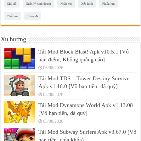
Giải đố
Quản lý kinh doanh
Nhập vai
Xếp hình
Phiêu lưu
Thể thao
Bóng đá
Xu hướng
Tải Mod Block Blast! Apk v10.5.1 [Vô
hạn điểm, Không quảng cáo]
06/08/2026
Tải Mod TDS – Tower Destiny Survive
Apk v1.16.0 [Vô hạn tiền, đá quý]
05/08/2026
Tải Mod Dynamons World Apk v1.13.08
[Vô hạn tiền, đá quý]
03/08/2026
Tải Mod Subway Surfers Apk v3.67.0 (Vô
hạn tiền, chìa khóa)