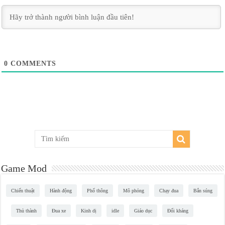
0
COMMENTS
Game Mod
Chiến thuật
Hành động
Phổ thông
Mô phỏng
Chạy đua
Bắn súng
Thủ thành
Đua xe
Kinh dị
idle
Giáo dục
Đối kháng