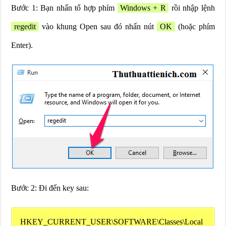
Bước 1:
Bạn nhấn tổ hợp phím
Windows + R
rồi nhập lệnh
regedit
vào khung Open sau đó nhấn nút
OK
(hoặc phím
Enter).
Bước 2: Đi đến key sau:
HKEY_CURRENT_USER\SOFTWARE\Classes\Local