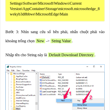
Settings\Software\Microsoft\Windows\Current
Version\AppContainer\Storage\microsoft.microsoftedge_8
wekyb3d8bbwe\MicrosoftEdge\Main
Bước 3: Nhìn sang cửa sổ bên phải, nhấn chuột phải vào
khoảng trống chọn
New
->
String Value
.
Nhập tên cho String này là
Default Download Directory
.