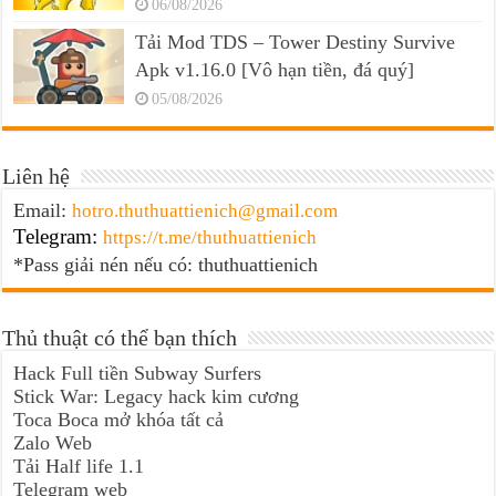
06/08/2026
Tải Mod TDS – Tower Destiny Survive
Apk v1.16.0 [Vô hạn tiền, đá quý]
05/08/2026
Liên hệ
Email:
hotro.thuthuattienich@gmail.com
Telegram:
https://t.me/thuthuattienich
*Pass giải nén nếu có: thuthuattienich
Thủ thuật có thể bạn thích
Hack Full tiền Subway Surfers
Stick War: Legacy hack kim cương
Toca Boca mở khóa tất cả
Zalo Web
Tải Half life 1.1
Telegram web