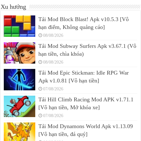
Xu hướng
Tải Mod Block Blast! Apk v10.5.3 [Vô
hạn điểm, Không quảng cáo]
08/08/2026
Tải Mod Subway Surfers Apk v3.67.1 (Vô
hạn tiền, chìa khóa)
08/08/2026
Tải Mod Epic Stickman: Idle RPG War
Apk v1.0.81 [Vô hạn tiền]
07/08/2026
Tải Hill Climb Racing Mod APK v1.71.1
[Vô hạn tiền, Mở khóa xe]
07/08/2026
Tải Mod Dynamons World Apk v1.13.09
[Vô hạn tiền, đá quý]