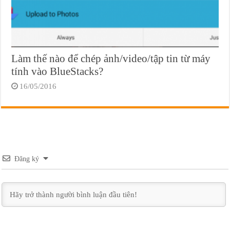
Làm thế nào để chép ảnh/video/tập tin từ máy
tính vào BlueStacks?
16/05/2016
Đăng ký