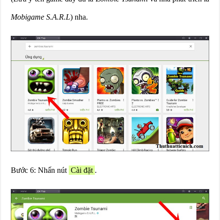
Mobigame S.A.R.L
) nha.
Bước 6: Nhấn nút
Cài đặt
.