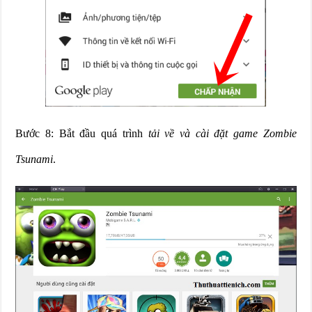
Bước 8: Bắt đầu quá trình
tải về và cài đặt game Zombie
Tsunami
.