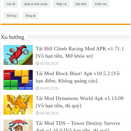
Giải đố
Quản lý kinh doanh
Nhập vai
Xếp hình
Phiêu lưu
Thể thao
Bóng đá
Xu hướng
Tải Hill Climb Racing Mod APK v1.71.1
[Vô hạn tiền, Mở khóa xe]
06/08/2026
Tải Mod Block Blast! Apk v10.5.2 [Vô
hạn điểm, Không quảng cáo]
06/08/2026
Tải Mod Dynamons World Apk v1.13.09
[Vô hạn tiền, đá quý]
06/08/2026
Tải Mod TDS – Tower Destiny Survive
Apk v1.16.0 [Vô hạn tiền, đá quý]