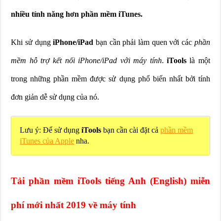
nhiều tính năng hơn phần mềm iTunes.
Khi sử dụng
iPhone/iPad
bạn cần phải làm quen với các
phần
mềm hỗ trợ kết nối iPhone/iPad với máy tính
.
iTools
là một
trong những phần mềm được sử dụng phổ biến nhất bởi tính
đơn giản dễ sử dụng của nó.
Lưu ý: Để sử dụng
iTools
bạn cần cài đặt cả
phần mềm
iTunes của Apple
nha.
Tải phần mềm iTools tiếng Anh (English) miễn
phí mới nhất 2019 về máy tính