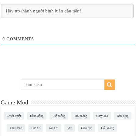
0
COMMENTS
Game Mod
Chiến thuật
Hành động
Phổ thông
Mô phỏng
Chạy đua
Bắn súng
Thủ thành
Đua xe
Kinh dị
idle
Giáo dục
Đối kháng